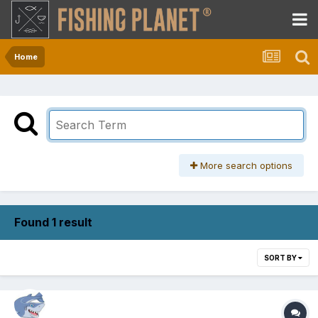
Home
More search options
Found 1 result
SORT BY