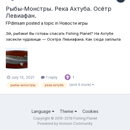
Рыбы-Монстры. Река Ахтуба. Осётр
Левиафан.
FPdimsam
posted a topic in
Новости игры
Эй, рыбаки! Вы готовы спасать Fishing Planet? На Ахтубе
засекли чудовище — Осетра Левиафана. Как сюда заплыла
эта древняя рыба неизвестно, но разве поимка рекордной
рыбы не стоит далекого путешествия на окраину мира?
Приготовься к яростной охоте на нового монстра и
незабываемому приключени...
July 13, 2021
1 reply
1
(and 4 more)
рыбы-монстры
река ахтуба
Language
Theme
Cookies
Copyright © 2015-2019 Fishing Planet
Powered by Invision Community