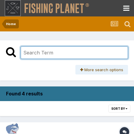
Home
More search options
Found 4 results
SORT BY