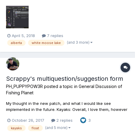
keyboard... I am a beginner so I could be using the wrong
equipment.
April 5, 2018
7 replies
(and 3 more)
alberta
white moose lake
Scrappy's multiquestion/suggestion form
PH_PUPPYPOW3R
posted a topic in
General Discussion of
Fishing Planet
My thought in the new patch, and what I would like see
implemented in the future. Kayaks: Overall, I love them, however
I would love to see you implement dual anchorpoints, or the
October 26, 2017
2 replies
3
option to pick if you want the anchor in the front or the back.
Something that helps us to stay in one spot...
(and 5 more)
kayaks
float