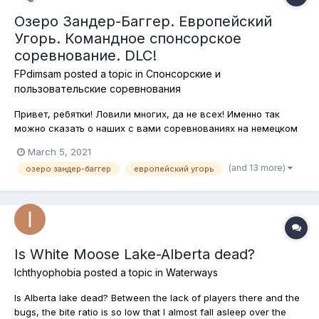
Озеро Зандер-Баггер. Европейский
Угорь. Командное спонсорское
соревнование. DLC!
FPdimsam
posted a topic in
Спонсорские и
пользовательские соревнования
Привет, ребятки! Ловили многих, да не всех! Именно так
можно сказать о наших с вами соревнованиях на немецком
озере Зандер-Баггер. Конечно, европейский угорь - не
March 5, 2021
последняя рыба на этом водоёме, которой не касался
(and 13 more)
озеро зандер-баггер
европейский угорь
крючок въедливого рыболова, но и его мы как-то упустили
из виду, ведь рыба популя...
Is White Moose Lake-Alberta dead?
Ichthyophobia
posted a topic in
Waterways
Is Alberta lake dead? Between the lack of players there and the
bugs, the bite ratio is so low that I almost fall asleep over the