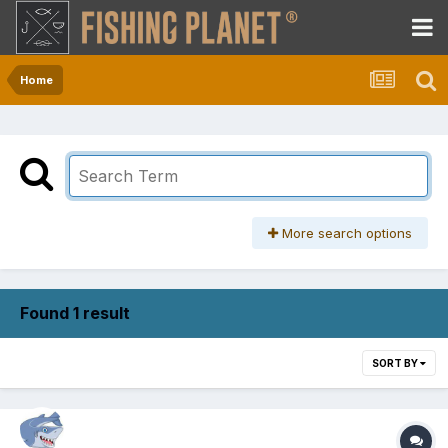
Home
More search options
Found 1 result
SORT BY