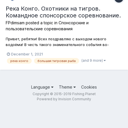
Река Конго. Охотники на тигров.
Командное спонсорское соревнование.
FPdimsam
posted a topic in
Спонсорские и
пользовательские соревнования
Привет, ребятки! Всех поздравляю с выходом нового
водоёма! В честь такого знаменательного события во-
первых, сегодня и в пятницу соревнования будут на реке
December 1, 2021
Конго, а во-вторых в этих соревнованиях участникам
(and 9 more)
река конго
большая тигровая рыба
победившей команды будет отправлено по 20 бейткоинов. Ну
а сегодня объектом нашей охоты...
Language
Theme
Cookies
Copyright © 2015-2019 Fishing Planet
Powered by Invision Community