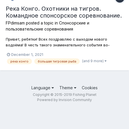
Река Конго. Охотники на тигров.
Командное спонсорское соревнование.
FPdimsam
posted a topic in
Спонсорские и
пользовательские соревнования
Привет, ребятки! Всех поздравляю с выходом нового
водоёма! В честь такого знаменательного события во-
первых, сегодня и в пятницу соревнования будут на реке
December 1, 2021
Конго, а во-вторых в этих соревнованиях участникам
(and 9 more)
река конго
большая тигровая рыба
победившей команды будет отправлено по 20 бейткоинов. Ну
а сегодня объектом нашей охоты...
Language
Theme
Cookies
Copyright © 2015-2019 Fishing Planet
Powered by Invision Community