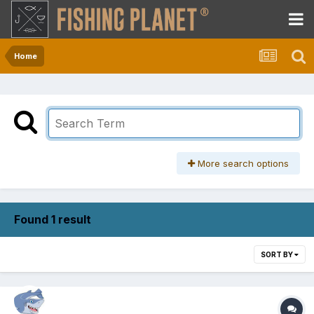
Home
More search options
Found 1 result
SORT BY