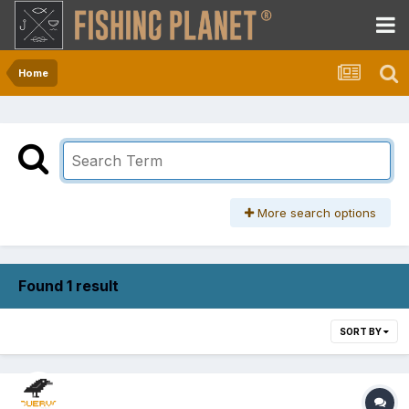
Home
More search options
Found 1 result
SORT BY