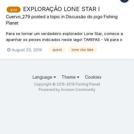
EXPLORAÇÃO LONE STAR I
guia
Cuervo_279
posted a topic in
Discussão do jogo Fishing
Planet
Para se tornar um verdadeiro explorador Lone Star, comece a
apanhar os peixes indicados neste lago! TAREFAS - Vá para o
lago Lone Star - Abra o menu de Espécies de peixes Para pegar
August 23, 2019
quest
lone star lake
os seguintes peixes eu utilizei a seguinte configuração:
Caminhe para o seguint...
Language
Theme
Cookies
Copyright © 2015-2019 Fishing Planet
Powered by Invision Community