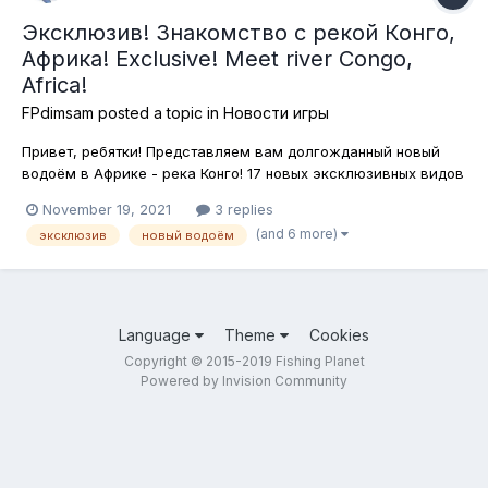
Эксклюзив! Знакомство с рекой Конго,
Африка! Exclusive! Meet river Congo,
Africa!
FPdimsam
posted a topic in
Новости игры
Привет, ребятки! Представляем вам долгожданный новый
водоём в Африке - река Конго! 17 новых эксклюзивных видов
рыб, которых вы нигде больше в игре не встретите! Новый
November 19, 2021
3 replies
катер - Gary Scott Draco с подставками для удилищ! Новые
(and 6 more)
эксклюзив
новый водоём
снасти - спинниговые, донные и матчевые, новые нажив...
Language
Theme
Cookies
Copyright © 2015-2019 Fishing Planet
Powered by Invision Community