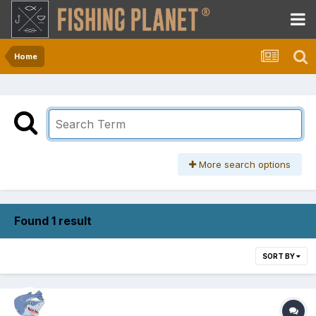
Home
More search options
Found 1 result
SORT BY