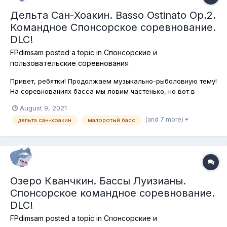
Дельта Сан-Хоакин. Basso Ostinato Op.2.
Командное Спонсорское соревнование.
DLC!
FPdimsam
posted a topic in
Спонсорские и
пользовательские соревнования
Привет, ребятки! Продолжаем музыкально-рыболовную тему!
На соревнованиях басса мы ловим частенько, но вот в
дельте реки Сан-Хоакин в Калифорнии на соревнованиях,
August 9, 2021
кажется, басса мы не ловили. исправляем ошибку и ловим
(and 7 more)
дельта сан-хоакин
малоротый басс
все виды бассов на спиннинговые и кастинговые снасти.
Соревнование названо по...
Озеро Кванчкин. Бассы Луизианы.
Спонсорское командное соревнование.
DLC!
FPdimsam
posted a topic in
Спонсорские и