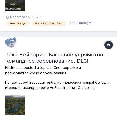
приманки в сочентании с басс-джигами,...
December 2, 2020
(and 9 more)
эверглейдс
большеротый басс
Река Нейеррин. Бассовое упрямство.
Командное соревнование. DLC!
FPdimsam
posted a topic in
Спонсорские и
пользовательские соревнования
Привет всем! Бассовая рыбалка - классика жанра! Сегодня
играем классику на реке Нейеррин, штат Северная
Каролина. Настоящее Basso Ostinato (почему соревнование
так называется и что это такое вообще, расскажу в стриме)!
Ловим все виды бассов на спиннинг и кастинг! Конечно же,
без подставок....