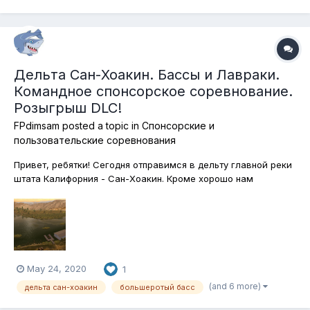
Дельта Сан-Хоакин. Бассы и Лавраки.
Командное спонсорское соревнование.
Розыгрыш DLC!
FPdimsam
posted a topic in
Спонсорские и
пользовательские соревнования
Привет, ребятки! Сегодня отправимся в дельту главной реки
штата Калифорния - Сан-Хоакин. Кроме хорошо нам
известных большеротых и малоротых бассов, здесь водится
ещё одна бассовая рыба - полосатый лаврак. Кстати, по-
английски он так и называется - Striped Bass, то есть
полосатый басс. Вот на э...
May 24, 2020
1
(and 6 more)
дельта сан-хоакин
большеротый басс