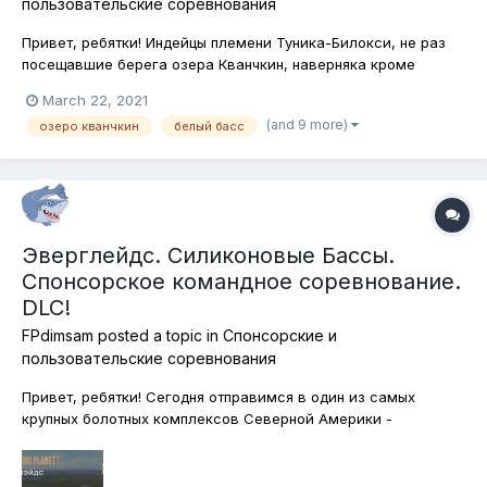
пользовательские соревнования
Привет, ребятки! Индейцы племени Туника-Билокси, не раз
посещавшие берега озера Кванчкин, наверняка кроме
остальной рыбы, обитающей в озере ловили и бассов тоже.
March 22, 2021
Давайте же и мы последуем их примеру и отправимся на
(and 9 more)
озеро кванчкин
белый басс
охоту за бассами! Белый, большеротый и пятнистый бассы
будут сегодня нашей целью...
Эверглейдс. Силиконовые Бассы.
Спонсорское командное соревнование.
DLC!
FPdimsam
posted a topic in
Спонсорские и
пользовательские соревнования
Привет, ребятки! Сегодня отправимся в один из самых
крупных болотных комплексов Северной Америки -
Эверглейдс! Ловить будем павлиньих и большеротых бассов
исключительно на силиконовые приманки! Обращаю ваше
снимание на то, что можно использовать силиконовые