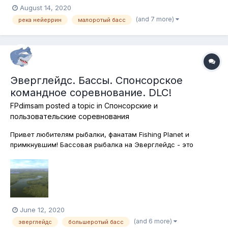
August 14, 2020
(and 7 more)
река нейеррин
малоротый басс
Эверглейдс. Бассы. Спонсорское
командное соревнование. DLC!
FPdimsam
posted a topic in
Спонсорские и
пользовательские соревнования
Привет любителям рыбалки, фанатам Fishing Planet и
примкнувшим! Бассовая рыбалка на Эверглейдс - это
классика! А классикой, как мы знаем, можно наслаждаться
бесконечно! Сегодняшнее соревнование будет посвящено
классической бассовой спиннигово-кастинговой ловле на
водоёме, как будто специально д...
June 12, 2020
(and 6 more)
эверглейдс
большеротый басс