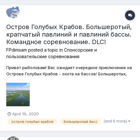
Остров Голубых Крабов. Большеротый,
крапчатый павлиний и павлиний бассы.
Командное соревнование. DLC!
FPdimsam
posted a topic in
Спонсорские и
пользовательские соревнования
Привет рыболовам! Вас ожидает очередное приключение на
Острове Голубых Крабов - охота на бассов! Большеротых,
крапчатых павлиньих и павлиньих бассов мы командно
будем ловить исключительно на поверхностные приманки,
испоьзуя спиннинговые и кастинговые удилища. Подставки
для удилищ использовать н...
April 19, 2020
(and 6 more)
остров голубых крабов
большеротый басс