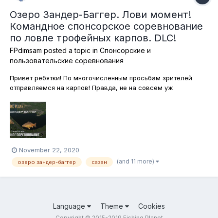
Озеро Зандер-Баггер. Лови момент!
Командное спонсорское соревнование
по ловле трофейных карпов. DLC!
FPdimsam
posted a topic in
Спонсорские и
пользовательские соревнования
Привет ребятки! По многочисленным просьбам зрителей
отправляемся на карпов! Правда, не на совсем уж
традиционный карповый водоём в Британии, сначала
проверим клёв трофейного карпа в гостеприимных водах
немецкого озера Зандер-Баггер! Можно только подставки и
садки! Куканы, лодки и каяки использ...
November 22, 2020
(and 11 more)
озеро зандер-баггер
сазан
Language
Theme
Cookies
Copyright © 2015-2019 Fishing Planet