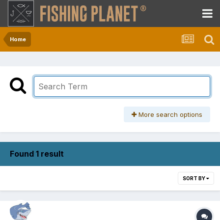
Home
More search options
Found 1 result
SORT BY