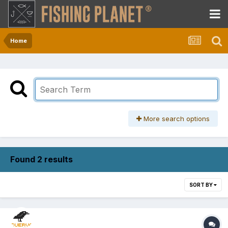
Home
More search options
Found 2 results
SORT BY