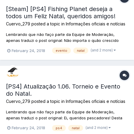
[Steam] [PS4] Fishing Planet deseja a
todos um Feliz Natal, queridos amigos!
Cuervo_279
posted a topic in
Informações oficiais e notícias
Lembrando que não faço parte da Equipe de Moderação,
apenas traduzi o post original: Não importa o quão crescido
você seja, o tempo de Natal nunca deixa de provocar a
(and 2 more)
February 24, 2018
evento
natal
antecipação de algo mágico no ar ... em cada canto! E desta vez
o sentimento é certo, com um feriado muito magico, peixe...
[PS4] Atualização 1.06. Torneio e Evento
do Natal.
Cuervo_279
posted a topic in
Informações oficiais e notícias
Lembrando que não faço parte da Equipe de Moderação,
apenas traduzi o post original: Ei, queridos pescadores! Desta
vez, gostaríamos de lhe contar o Torneio mais importante do
(and 2 more)
February 24, 2018
ps4
natal
ano - o Tour dos Gigantes de Natal! Este evento não é sobre