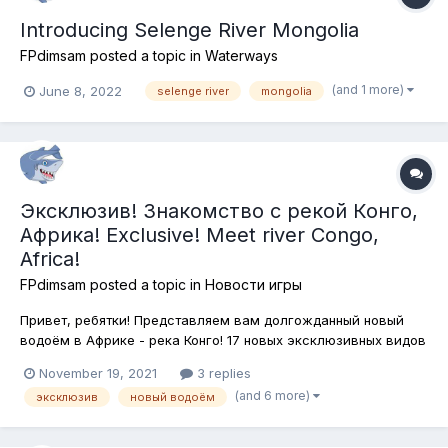
Introducing Selenge River Mongolia
FPdimsam
posted a topic in
Waterways
(and 1 more)
June 8, 2022
selenge river
mongolia
Эксклюзив! Знакомство с рекой Конго,
Африка! Exclusive! Meet river Congo,
Africa!
FPdimsam
posted a topic in
Новости игры
Привет, ребятки! Представляем вам долгожданный новый
водоём в Африке - река Конго! 17 новых эксклюзивных видов
рыб, которых вы нигде больше в игре не встретите! Новый
November 19, 2021
3 replies
катер - Gary Scott Draco с подставками для удилищ! Новые
(and 6 more)
эксклюзив
новый водоём
снасти - спинниговые, донные и матчевые, новые нажив...