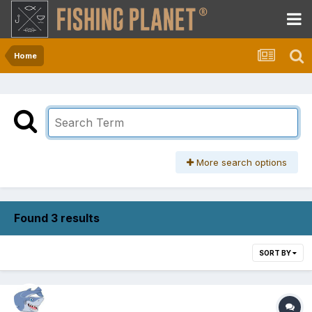
Home
More search options
Found 3 results
SORT BY