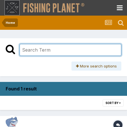
Home
More search options
Found 1 result
SORT BY