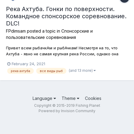
Река Ахтуба. Гонки по поверхности.
Командное спонсорское соревнование.
DLC!
FPdimsam
posted a topic in
Спонсорские и
пользовательские соревнования
Привет всем рыбачкАм и рыбАчкам! Несмотря на то, что
Ахтуба - явно не самая крупная река России, однако она
является очень популярным местом отдыха не только у
February 24, 2021
россиян, но и умногих рыболовов со всего мира, что и
(and 13 more)
река ахтуба
все виды рыб
подтверждает игра Fishing Planet. Мы ловили рыбу на
поверхностные приманки на мног...
Language
Theme
Cookies
Copyright © 2015-2019 Fishing Planet
Powered by Invision Community