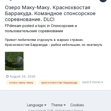
Озеро Маку-Маку. Краснохвостая
Барракуда. Командное спонсорское
соревнование. DLC!
FPdimsam
posted a topic in
Спонсорские и
пользовательские соревнования
Привет любителям отдохнуть в жарких странах.
Краснохвостая Барракуда - рыбка небольшая, но хватануть
может, как крокодил и неприятностей доставить не меньше
чем знаменитая Кандиру! Сегодня отправляемся на рыбалку
за Барракудой! Ловим на всё, но без подставок. Как всегда,
каждый участник победи...
August 24, 2020
(and 5 more)
озеро маку-маку
краснохвостая барракуда
Language
Theme
Cookies
Copyright © 2015-2019 Fishing Planet