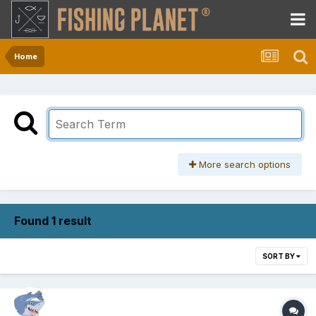
Home
More search options
Found 1 result
SORT BY