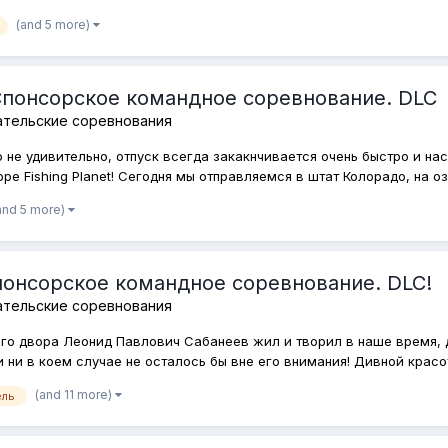
(and 5 more)
 Спонсорское командное соревнование. DLC
ательские соревнования
то не удивительно, отпуск всегда закакнчивается очень быстро и 
Fishing Planet! Сегодня мы отправляемся в штат Колорадо, на озе
and 5 more)
понсорское командное соревнование. DLC!
ательские соревнования
го двора Леонид Павлович Сабанеев жил и творил в наше время, 
ни в коем случае не осталось бы вне его внимания! Дивной красот
(and 11 more)
ель