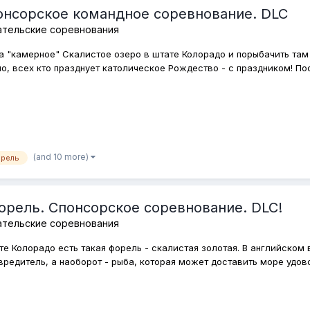
онсорское командное соревнование. DLC
ательские соревнования
 на "камерное" Скалистое озеро в штате Колорадо и порыбачить та
о, всех кто празднует католическое Рождество - с праздником! Поск
(and 10 more)
орель
орель. Спонсорское соревнование. DLC!
ательские соревнования
те Колорадо есть такая форель - скалистая золотая. В английском 
редитель, а наоборот - рыба, которая может доставить море удово