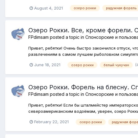
August 4, 2021
озеро рокки
радужная форель
Озеро Рокки. Все, кроме форели.
FPdimsam
posted a topic in
Спонсорские и пользов
Привет, ребятки! Очень быстро закончился отпуск, ч
развлечениям в самом лучшем рыболовном симуляторе 
(
June 18, 2021
озеро рокки
белый чукучан
Озеро Рокки. Форель на блесну. С
FPdimsam
posted a topic in
Спонсорские и пользов
Привет, ребятки! Если бы шталмейстер императорско
североамериканским водоёмам, уверен, озеро Рокки 
February 22, 2021
озеро рокки
радужная фор