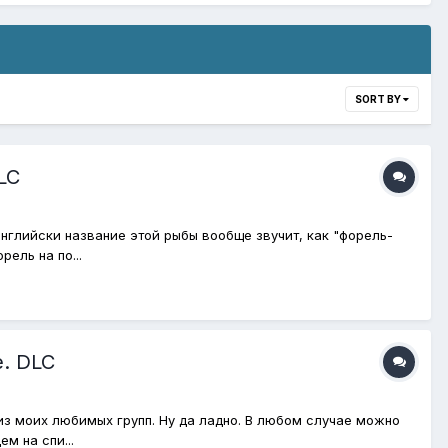
SORT BY
LC
английски название этой рыбы вообще звучит, как "форель-
рель на по...
. DLC
 из моих любимых групп. Ну да ладно. В любом случае можно
м на спи...