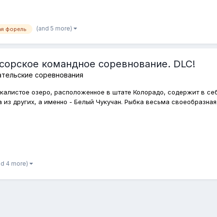
(and 5 more)
ая форель
нсорское командное соревнование. DLC!
ательские соревнования
алистое озеро, расположенное в штате Колорадо, содержит в себе
 из других, а именно - Белый Чукучан. Рыбка весьма своеобразная,
nd 4 more)