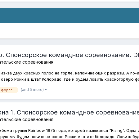
о. Спонсорское командное соревнование. D
ательские соревнования
 из-за двух красных полос на горле, напоминающих разрезы. А по-
а озеро Рокки в штат Колорадо, где и будем ловить красногорлую фо
(and 5 more)
я форель
она 1. Спонсорское командное соревнование
ательские соревнования
ьбома группы Rainbow 1975 года, который назывался "Rising". Одна
рую мы будем ловить на озере Рокки в штате Колорадо. Ловить буде