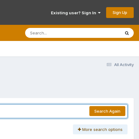
Sign Up
Existing user? Sign In
All Activity
Search Again
More search options