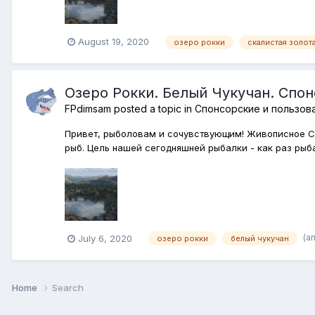
August 19, 2020
озеро рокки
скалистая золот
Озеро Рокки. Белый Чукучан. Спо
FPdimsam
posted a topic in
Спонсорские и пользов
Привет, рыболовам и сочувствующим! Живописное Ск
рыб. Цель нашей сегодняшней рыбалки - как раз рыба
(a
July 6, 2020
озеро рокки
белый чукучан
Home
Search