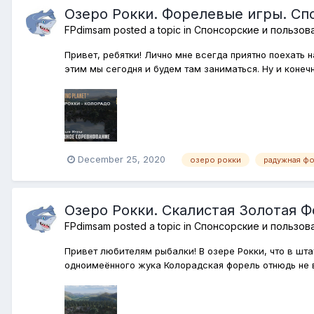
Озеро Рокки. Форелевые игры. Сп
FPdimsam
posted a topic in
Спонсорские и пользов
Привет, ребятки! Лично мне всегда приятно поехать
этим мы сегодня и будем там заниматься. Ну и конечн
December 25, 2020
озеро рокки
радужная ф
Озеро Рокки. Скалистая Золотая Ф
FPdimsam
posted a topic in
Спонсорские и пользов
Привет любителям рыбалки! В озере Рокки, что в шта
одноимеённого жука Колорадская форель отнюдь не в