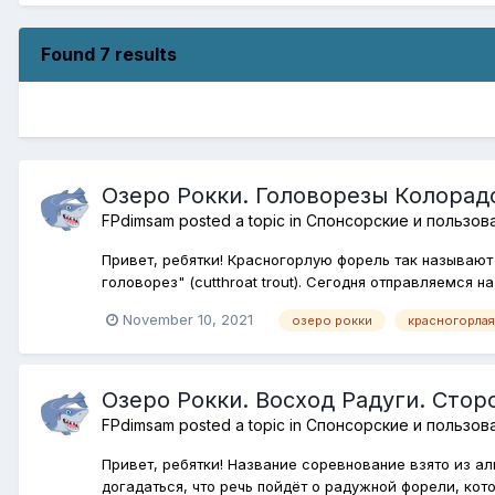
Found 7 results
Озеро Рокки. Головорезы Колорад
FPdimsam
posted a topic in
Спонсорские и пользов
Привет, ребятки! Красногорлую форель так называют
головорез" (cutthroat trout). Сегодня отправляемся н
November 10, 2021
озеро рокки
красногорла
Озеро Рокки. Восход Радуги. Стор
FPdimsam
posted a topic in
Спонсорские и пользов
Привет, ребятки! Название соревнование взято из ал
догадаться, что речь пойдёт о радужной форели, кото