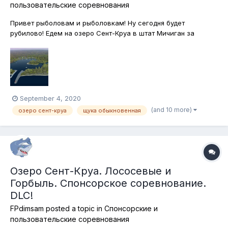
пользовательские соревнования
Привет рыболовам и рыболовкам! Ну сегодня будет
рубилово! Едем на озеро Сент-Круа в штат Мичиган за
щуками! Ловим все виды щук! Ловим на спиннинг! Подвох в
том, что ловить щук мы будем исключительно на
поверхностные приманки! Подставки, само собой, нелоьзя, а
лодки и каяки - сколько угодно! Кто...
September 4, 2020
(and 10 more)
озеро сент-круа
щука обыкновенная
Озеро Сент-Круа. Лососевые и
Горбыль. Спонсорское соревнование.
DLC!
FPdimsam
posted a topic in
Спонсорские и
пользовательские соревнования