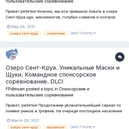
пользовательские соревнования
Привет ребятки! Конечно, мы все привыкли ловить в озере
Сент-Круа щук, маскинонгов, голубых сомиков и осетров
озёрных. А теперь проверим водоём на мелкую рыбку.
May 26, 2021
Сегодня в программе - солнечник и его друзья. Ловим без
(and 11 more)
озеро сент-круа
солнечник
ограничений на любые снасти и наживки. Подставки для
удилищ разрешены! Ка...
Озеро Сент-Круа. Уникальные Маски и
Щуки. Командное спонсорское
соревнование. DLC!
FPdimsam
posted a topic in
Спонсорские и
пользовательские соревнования
Привет, ребятки! Продолжаем увлекательнейший сериал по
поимке уников и трофеев. На очереди плотоядное население
замечательно красивого озера Cент-Круа, что в штате
March 29, 2021
Мичиган. Сегодня с энтузиазмом, я бы даже сказал, с
(and 7 more)
озеро сент-круа
маскинонг
огоньком, по горячим следам, ловим уникальных и