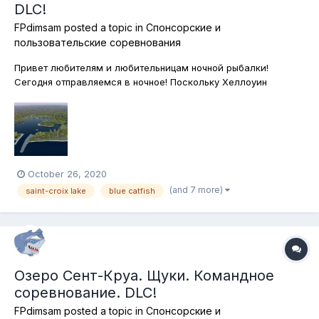
DLC!
FPdimsam
posted a topic in
Спонсорские и
пользовательские соревнования
Привет любителям и любительницам ночной рыбалки!
Сегодня отправляемся в ночное! Поскольку Хеллоуин
продолжается, мы сегодня будем охотиться на лунатиков
(почти по Стивену Кингу)! Ловим голубых сомов и озёрных
осетров на озере Сент-Круа. Причём ловим исключительно
на поплавочную снасть. Каж...
October 26, 2020
(and 7 more)
saint-croix lake
blue catfish
Озеро Сент-Круа. Щуки. Командное
соревнование. DLC!
FPdimsam
posted a topic in
Спонсорские и