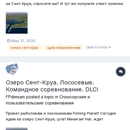
на Сент-Круа, спросите вы? И тут же получите ответ: конечно
же щука! И вот мы отправляемся на охоту за обыкновенной
щукой, которую на Западе называют "северной". Лодки и
каяки используйте на здоровье, а вот подставками для
удилищ пользоватьс...
May 31, 2020
(and 4 more)
озеро сент-круа
щука обыкновенная
Озеро Сент-Круа. Лососевые.
Командное соревнование. DLC!
FPdimsam
posted a topic in
Спонсорские и
пользовательские соревнования
Привет рыболовам и поклонникам Fishing Planet! Сегодня
едем на озеро Сент-Круа, штат Мичиган! Нас ждёт
увлекательная командная спиннинговая охота на лососевых