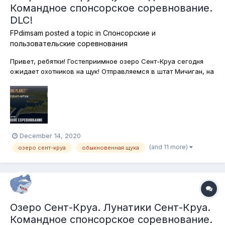
Командное спонсорское соревнование.
DLC!
FPdimsam
posted a topic in
Спонсорские и
пользовательские соревнования
Привет, ребятки! Гостеприимное озеро Сент-Круа сегодня
ожидает охотников на щук! Отправляемся в штат Мичиган, на
берега одномённого озера, заливом которого и является,
собственно, Сент-Круа. Щуки обыкновенный и все виды
маскинонгов являются сегодня нашей целью. Запасаемся
донными снастями и вп...
December 14, 2020
(and 11 more)
озеро сент-круа
обыкновенная щука
Озеро Сент-Круа. Лунатики Сент-Круа.
Командное спонсорское соревнование.