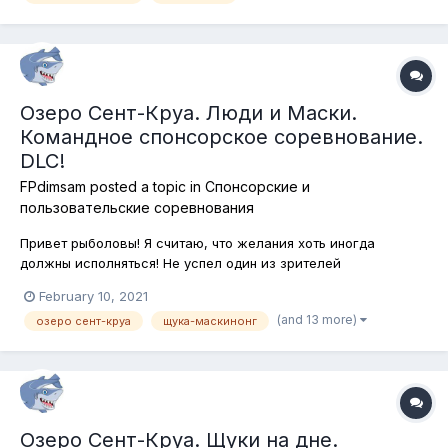
трофейных экземпляров всех видо...
Озеро Сент-Круа. Люди и Маски.
Командное спонсорское соревнование.
DLC!
FPdimsam
posted a topic in
Спонсорские и
пользовательские соревнования
Привет рыболовы! Я считаю, что желания хоть иногда
должны исполняться! Не успел один из зрителей
предыдущего стрима произнсти фразу: "А давайте
February 10, 2021
маскинонгов на поппер!" - как тут же именно такое
(and 13 more)
озеро сент-круа
щука-маскинонг
соревнование и было организовано! И вот сегодня мы
отправляемся на берега живописнейшего водоёма штат...
Озеро Сент-Круа. Щуки на дне.