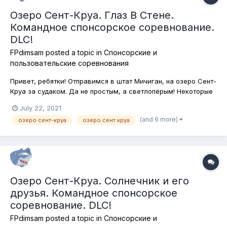
Озеро Сент-Круа. Глаз В Стене.
Командное спонсорское соревнование.
DLC!
FPdimsam
posted a topic in
Спонсорские и
пользовательские соревнования
Привет, ребятки! Отправимся в штат Мичиган, на озеро Сент-
Круа за судаком. Да не простым, а светлопёрым! Некоторые
спросят меня, что мол за странное название соревнования?
July 22, 2021
А дело в том, что по-английски эта рыба называется Walleye
(and 6 more)
озеро сент-круа
озеро сент круа
(глаз в стене, стенной глаз). Не спрашивайте почему,
понятия не...
Озеро Сент-Круа. Солнечник и его
друзья. Командное спонсорское
соревнование. DLC!
FPdimsam
posted a topic in
Спонсорские и