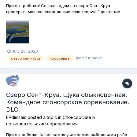
Привет, ребятки! Сегодня едем на озеро Сент-Круа
проверять мою конспирологическую теорию "проклятие
хоста". Недавно поучаствовал в спонсорском соревновании,
что называется, "от фонаря" и выиграл его. Сегодня я создал
на Сент-Круа похожее соревнование, практически с теми же
условиями. Добавил то...
July 20, 2020
(and 7 more)
озеро сент-круа
лососевые
Озеро Сент-Круа. Щука обыкновенная.
Командное спонсорское соревнование.
DLC!
FPdimsam
posted a topic in
Спонсорские и
пользовательские соревнования
Привет ребятки! Какая самая уважаемая рыболовами рыба