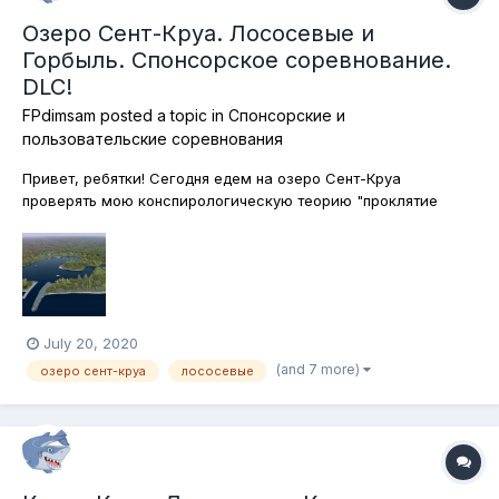
Озеро Сент-Круа. Лососевые и
Горбыль. Спонсорское соревнование.
DLC!
FPdimsam
posted a topic in
Спонсорские и
пользовательские соревнования
Привет, ребятки! Сегодня едем на озеро Сент-Круа
проверять мою конспирологическую теорию "проклятие
хоста". Недавно поучаствовал в спонсорском соревновании,
что называется, "от фонаря" и выиграл его. Сегодня я создал
на Сент-Круа похожее соревнование, практически с теми же
условиями. Добавил то...
July 20, 2020
(and 7 more)
озеро сент-круа
лососевые