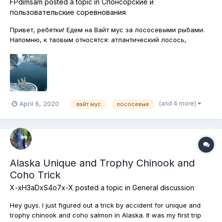
FPdimsam
posted a topic in
Спонсорские и
пользовательские соревнования
Привет, ребятки! Едем на Вайт мус за лососевыми рыбами.
Напомню, к таовым относятся: атлантический лосось,
озёрная форель, сплейк, американский голец, сельдевидный
сиг (омуль). Всю эту красоту мы будем ловить на спиннинг.
Подставки запрещены. Ну, раз спиннинг. Надеемся, в этот
раз обйдётся...
(and 4 more)
April 6, 2020
вайт мус
лососевые
Alaska Unique and Trophy Chinook and
Coho Trick
X-xH3aDxS4o7x-X
posted a topic in
General discussion
Hey guys. I just figured out a trick by accident for unique and
trophy chinook and coho salmon in Alaska. It was my first trip