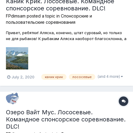
Каник Крик. Лососевые. Командное
спонсорское соревнование. DLC!
FPdimsam
posted a topic in
Спонсорские и
пользовательские соревнования
Привет, ребятки! Аляска, конечно, штат суровый, но только
не для рыбаков! К рыбакам Аляска наоборот благосклонна, а
местами даже милостива! Река Каник Крик протекает в
самой середине полуострова и славится своими
рыболовными лососевыми местами! Сегодня все на охоту за
лососевой рыбой! Здесь и Г...
(and 4 more)
July 2, 2020
каник крик
лососевые
Озеро Вайт Мус. Лососевые.
Командное спонсорское соревнование.
DLC!