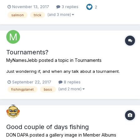
there and SnaveEidde showed me a spot for them. I was trying a
November 13, 2017
3 replies
2
lot of different retrieves and baits to figure out worked best and
stumbled across an amazing trick. I confirm...
(and 3 more)
salmon
trick
Tournaments?
MyNamesJebb
posted a topic in
Tournaments
Just wondering if, and when any talk about a tournament.
September 22, 2017
8 replies
(and 2 more)
fishingplanet
bass
Good couple of days fishing
DON DAPA
posted a gallery image in
Member Albums