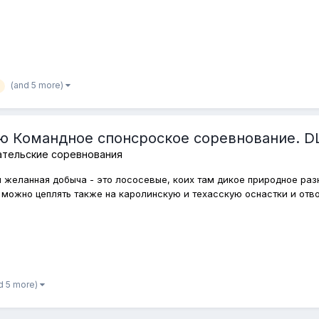
(and 5 more)
ю Командное спонсроское соревнование. D
ательские соревнования
ая желанная добыча - это лососевые, коих там дикое природное ра
можно цеплять также на каролинскую и техасскую оснастки и отвод
d 5 more)