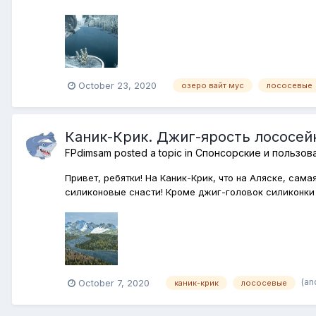
October 23, 2020
озеро вайт мус
лососевые
Каник-Крик. Джиг-ярость лососей
FPdimsam
posted a topic in
Спонсорские и пользов
Привет, ребятки! На Каник-Крик, что на Аляске, сам
силиконовые снасти! Кроме джиг-головок силиконки 
(an
October 7, 2020
каник-крик
лососевые