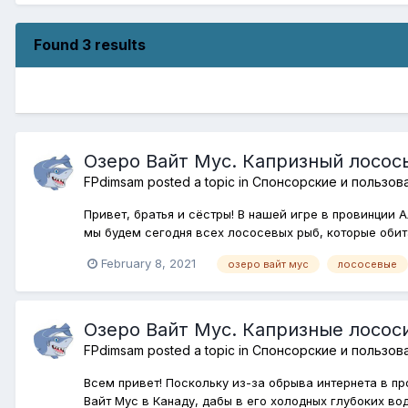
Found 3 results
Озеро Вайт Мус. Капризный лосос
FPdimsam
posted a topic in
Спонсорские и пользов
Привет, братья и сёстры! В нашей игре в провинции 
мы будем сегодня всех лососевых рыб, которые обита
February 8, 2021
озеро вайт мус
лососевые
Озеро Вайт Мус. Капризные лосос
FPdimsam
posted a topic in
Спонсорские и пользов
Всем привет! Поскольку из-за обрыва интернета в п
Вайт Мус в Канаду, дабы в его холодных глубоких вод