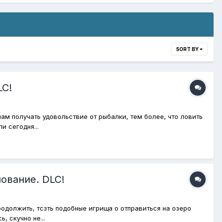
SORT BY
LC!
ам получать удовольствие от рыбалки, тем более, что ловить
и сегодня...
ование. DLC!
родолжить, тсзть подобные игрища о отправиться на озеро
, скучно не...