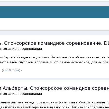
ь. Спонсорское командное соревнование. D
ательские соревнования
Альберта в Канаде всегда зима. Но это никоим образом не мешает н
ют в этом глубоком водоёме! И что самое интересное, для их ловл
(and 9 more)
и Альберты. Спонсорское командное соревн
ательские соревнования
рошлый раз мне не удалось половить форель на воблеры, я решил п
ах половить на воблеры все виды лососей. Так что присоединяйтесь