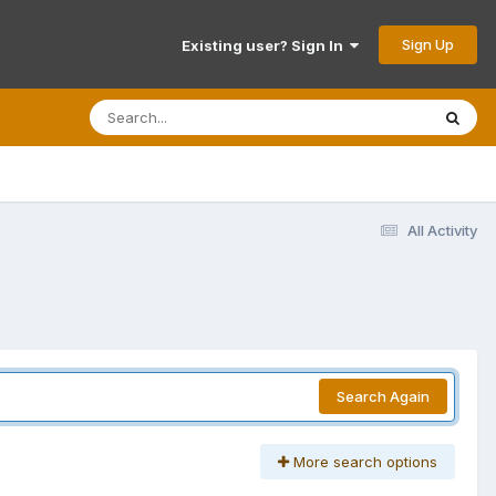
Sign Up
Existing user? Sign In
All Activity
Search Again
More search options