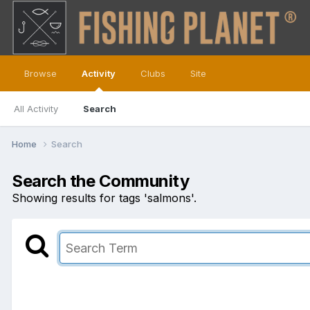
Browse
Activity
Clubs
Site
All Activity
Search
Home
Search
Search the Community
Showing results for tags 'salmons'.