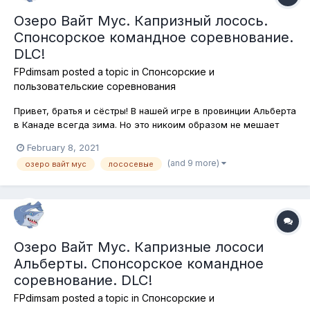
Озеро Вайт Мус. Капризный лосось.
Спонсорское командное соревнование.
DLC!
FPdimsam
posted a topic in
Спонсорские и
пользовательские соревнования
Привет, братья и сёстры! В нашей игре в провинции Альберта
в Канаде всегда зима. Но это никоим образом не мешает
нам получать удовольствие от рыбалки, тем более, что
February 8, 2021
ловить мы будем сегодня всех лососевых рыб, которые
(and 9 more)
озеро вайт мус
лососевые
обитают в этом глубоком водоёме! И что самое интересное,
для их ловли сегодня...
Озеро Вайт Мус. Капризные лососи
Альберты. Спонсорское командное
соревнование. DLC!
FPdimsam
posted a topic in
Спонсорские и