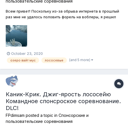
пользовательские соревнования
Всем привет! Поскольку из-за обрыва интернета в прошлый
раз мне не удалось половить форель на воблеры, я решил
продолжить, тсзть подобные игрища о отправиться на озеро
Вайт Мус в Канаду, дабы в его холодных глубоких водах
половить на воблеры все виды лососей. Так что
присоединяйтесь, скучно не...
October 23, 2020
(and 5 more)
озеро вайт мус
лососевые
Каник-Крик. Джиг-ярость лососейю
Командное спонсроское соревнование.
DLC!
FPdimsam
posted a topic in
Спонсорские и
пользовательские соревнования