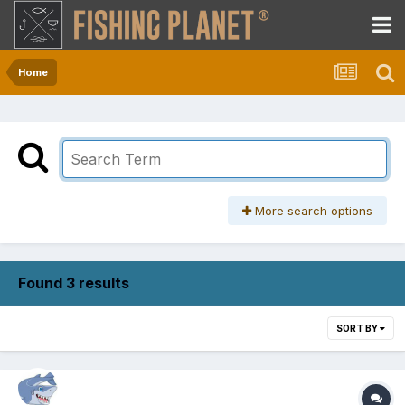
Home
More search options
Found 3 results
SORT BY