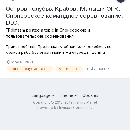
Остров Голубых Крабов. Малыши ОГК.
Спонсорское командное соревнование.
DLC!
FPdimsam
posted a topic in
Спонсорские и
пользовательские соревнования
Привет ребятки! Продолжаем облов всех водоёмов по
мелкой рыбе без ограничений. На очереди - дельта
Миссисипи. На Острове Голубых Крабов достаточно мелкой
May 6, 2021
рыбы, которую в сегодняшнем соревновании можно ловить
(and 5 more)
остров голубых крабов
мелкая рыба
любыми способами, на любые снасти и наживки. Кроме
того, по снаряжению и экипировке так...
Language
Theme
Cookies
Copyright © 2015-2019 Fishing Planet
Powered by Invision Community