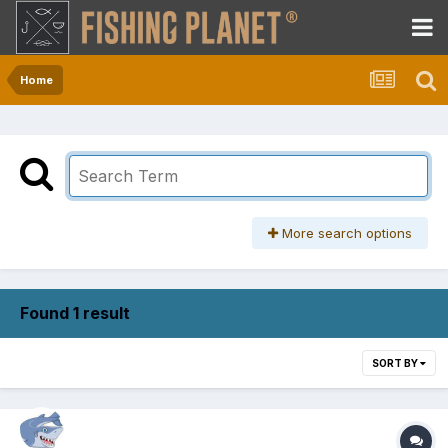
Home
More search options
Found 1 result
SORT BY