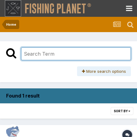
Home
More search options
Found 1 result
SORT BY