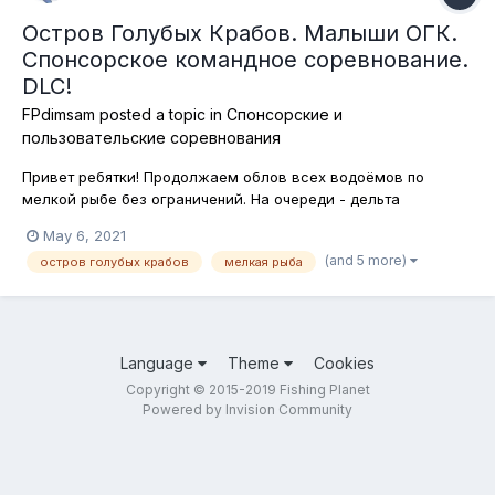
Остров Голубых Крабов. Малыши ОГК.
Спонсорское командное соревнование.
DLC!
FPdimsam
posted a topic in
Спонсорские и
пользовательские соревнования
Привет ребятки! Продолжаем облов всех водоёмов по
мелкой рыбе без ограничений. На очереди - дельта
Миссисипи. На Острове Голубых Крабов достаточно мелкой
May 6, 2021
рыбы, которую в сегодняшнем соревновании можно ловить
(and 5 more)
остров голубых крабов
мелкая рыба
любыми способами, на любые снасти и наживки. Кроме
того, по снаряжению и экипировке так...
Language
Theme
Cookies
Copyright © 2015-2019 Fishing Planet
Powered by Invision Community