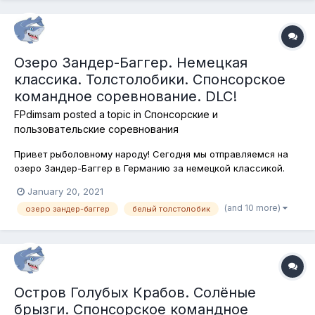
Озеро Зандер-Баггер. Немецкая
классика. Толстолобики. Спонсорское
командное соревнование. DLC!
FPdimsam
posted a topic in
Спонсорские и
пользовательские соревнования
Привет рыболовному народу! Сегодня мы отправляемся на
озеро Зандер-Баггер в Германию за немецкой классикой.
Нет мы не будем наслаждаться творениями Кранаха и
January 20, 2021
Дюрера и пересматривать кинематографические экзерсисы
(and 10 more)
озеро зандер-баггер
белый толстолобик
в жанре эротического неонатурализма. Мы будем охотиться
за шедеврами, созданными са...
Остров Голубых Крабов. Солёные
брызги. Спонсорское командное