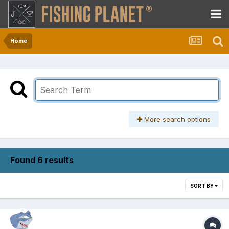
Home
More search options
Found 6 results
SORT BY