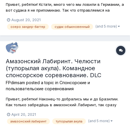
Привет, ребятки! Кстати, много чего мы ловили в Германии, а
вот судака я не припоминаю. Так что отправляемся на
огромный залив реки Майн, который, собственно и
August 20, 2021
называется Зандер-Баггер, где в ночных условиях, на
(and 5 more)
озеро зандер-баггер
судак обыкновенный
спиннинговые и кастинговые стнасти буде мловить эту
популярнейшую спортивную рыбу!...
Амазонский Лабиринт. Челюсти
(тупорылая акула). Командное
спонсорское соревнование. DLC
FPdimsam
posted a topic in
Спонсорские и
пользовательские соревнования
Привет, ребятки! Наконец-то добрались мы и до Бразилии.
Как только забредёшь в амазонский Лабиринт, так сразу
налево, потом направо и дальше по каналам. Не ошибёшься.
April 20, 2021
И снасть можешь использовать любую. И наживку
(and 5 more)
амазонский лабиринт
тупорылая акула
(приманку). Хоть бойлы с пеллетсами. Главная задача -
поймать тупорылую акулу. Как...