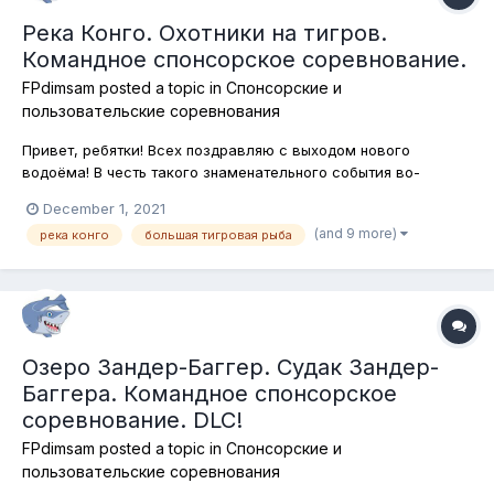
Река Конго. Охотники на тигров.
Командное спонсорское соревнование.
FPdimsam
posted a topic in
Спонсорские и
пользовательские соревнования
Привет, ребятки! Всех поздравляю с выходом нового
водоёма! В честь такого знаменательного события во-
первых, сегодня и в пятницу соревнования будут на реке
December 1, 2021
Конго, а во-вторых в этих соревнованиях участникам
(and 9 more)
река конго
большая тигровая рыба
победившей команды будет отправлено по 20 бейткоинов. Ну
а сегодня объектом нашей охоты...
Озеро Зандер-Баггер. Судак Зандер-
Баггера. Командное спонсорское
соревнование. DLC!
FPdimsam
posted a topic in
Спонсорские и
пользовательские соревнования