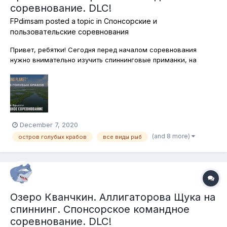
соревнование. DLC!
FPdimsam
posted a topic in
Спонсорские и
пользовательские соревнования
Привет, ребятки! Сегодня перед началом соревнования
нужно внимательно изучить спиннинговые приманки, на
которые хорошо ловится рыба в солёноводной части дельты
Миссисипи. Потому как отправляемся мы на Остров Голубых
Крабов, где будем забрасывать приманки и менно в районе
водоёма с солёной водой...
December 7, 2020
(and 8 more)
остров голубых крабов
все виды рыб
Озеро Кванчкин. Аллигаторова Щука на
спиннинг. Спонсорское командное
соревнование. DLC!