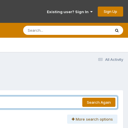
Sign Up
Existing user? Sign In
All Activity
Search Again
More search options