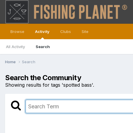
Browse
Activity
Clubs
Site
All Activity
Search
Home
Search
Search the Community
Showing results for tags 'spotted bass'.