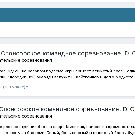
. Спонсорское командное соревнование. DLC
ательские соревнования
хас! Здесь, на базовом водоёме игры обитает пятнистый басс - од
стник победившей команды получит 10 бейткоинов и долю бюджета с
(and 5 more)
 Спонсорское командное соревнование. DLC
ательские соревнования
не раз посещавшие берега озера Кванчкин, наверняка кроме остал
 на охоту за бассами! Белый, большеротый и пятнистый бассы буду