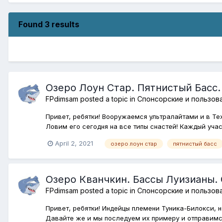
Found 3 results
Озеро Лоун Стар. Пятнистый Басс
FPdimsam
posted a topic in
Спонсорские и пользов
Привет, ребятки! Вооружаемся ультралайтами и в Те
Ловим его сегодня на все типы снастей! Каждый уча
April 2, 2021
озеро лоун стар
пятнистый басс
Озеро Кванчкин. Бассы Луизианы.
FPdimsam
posted a topic in
Спонсорские и пользов
Привет, ребятки! Индейцы племени Туника-Билокси, 
Давайте же и мы последуем их примеру и отправимся