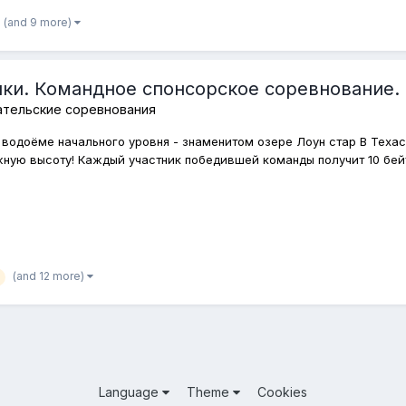
(and 9 more)
ки. Командное спонсорское соревнование.
ательские соревнования
 водоёме начального уровня - знаменитом озере Лоун стар В Теха
жную высоту! Каждый участник победившей команды получит 10 бейтк
(and 12 more)
Language
Theme
Cookies