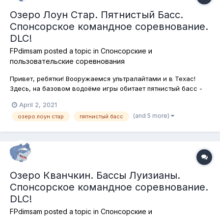
Озеро Лоун Стар. Пятнистый Басс.
Спонсорское командное соревнование.
DLC!
FPdimsam
posted a topic in
Спонсорские и
пользовательские соревнования
Привет, ребятки! Вооружаемся ультралайтами и в Техас!
Здесь, на базовом водоёме игры обитает пятнистый басс -
одна из самых распространённых рыб американского
April 2, 2021
континента! Ловим его сегодня на все типы снастей! Каждый
(and 5 more)
озеро лоун стар
пятнистый басс
участник победившей команды получит 10 бейткоинов и долю
бюджета соревнов...
Озеро Кванчкин. Бассы Луизианы.
Спонсорское командное соревнование.
DLC!
FPdimsam
posted a topic in
Спонсорские и