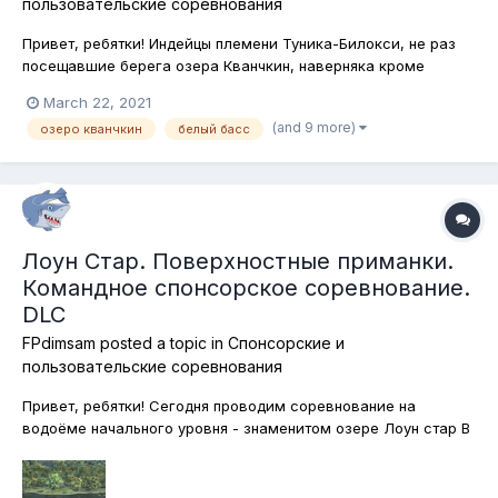
пользовательские соревнования
Привет, ребятки! Индейцы племени Туника-Билокси, не раз
посещавшие берега озера Кванчкин, наверняка кроме
остальной рыбы, обитающей в озере ловили и бассов тоже.
March 22, 2021
Давайте же и мы последуем их примеру и отправимся на
(and 9 more)
озеро кванчкин
белый басс
охоту за бассами! Белый, большеротый и пятнистый бассы
будут сегодня нашей целью...
Лоун Стар. Поверхностные приманки.
Командное спонсорское соревнование.
DLC
FPdimsam
posted a topic in
Спонсорские и
пользовательские соревнования
Привет, ребятки! Сегодня проводим соревнование на
водоёме начального уровня - знаменитом озере Лоун стар В
Техасе. Ловим хищных рыб на поверхностные приманки!
Вызов брошен! надеюсь, найдётся, кому поднять его на
должную высоту! Каждый участник победившей команды