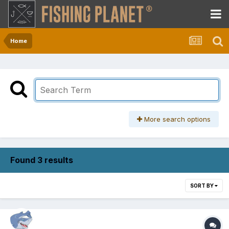
Home
More search options
Found 3 results
SORT BY