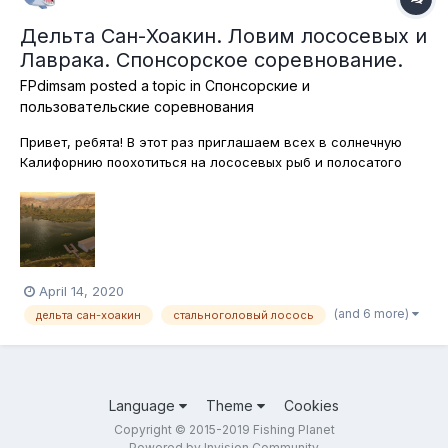
Дельта Сан-Хоакин. Ловим лососевых и
Лаврака. Спонсорское соревнование.
FPdimsam
posted a topic in
Спонсорские и
пользовательские соревнования
Привет, ребята! В этот раз приглашаем всех в солнечную
Калифорнию поохотиться на лососевых рыб и полосатого
лаврака. Ловить эту красоту мы будем только на
спиннинговые и кастинговые снасти. Какие именно
использовать приманки - выбирайте сами! Соревнование
индивидуальное, потому что командн...
April 14, 2020
(and 6 more)
дельта сан-хоакин
стальноголовый лосось
Language
Theme
Cookies
Copyright © 2015-2019 Fishing Planet
Powered by Invision Community