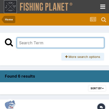
Home
More search options
Found 6 results
SORT BY