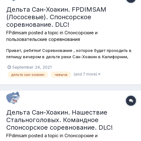
Дельта Сан-Хоакин. FPDIMSAM
(Лососевые). Спонсорское
соревнование. DLC!
FPdimsam
posted a topic in
Спонсорские и
пользовательские соревнования
Привет, ребятки! Соревнование , которое будет проходить в
пятницу вечером в дельте реки Сан-Хоакин в Калифорнии,
носит простое и незамысловатое название - FPDIMSAM.
September 24, 2021
Именно так распорядилась Вселенная. Ну а ловить на этом
(and 7 more)
дельта сан-хоакин
чавыча
соревновании мы будем лососевых рыб, коих в
вышеупомянутой дельте ровно дв...
Дельта Сан-Хоакин. Нашествие
Стальноголовых. Командное
Спонсорское соревнование. DLC!
FPdimsam
posted a topic in
Спонсорские и