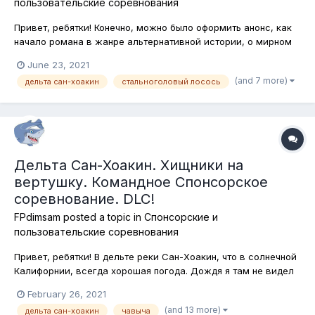
пользовательские соревнования
Привет, ребятки! Конечно, можно было оформить анонс, как
начало романа в жанре альтернативной истории, о мирном
сосуществовании разных видов рыб в дельте реки Сан-
June 23, 2021
Хоакин и последующем нашествии Стальноголовых,
(and 7 more)
дельта сан-хоакин
стальноголовый лосось
положивших конец миру и ввергнувших обитателей дельты в
многолетнюю войну и, само соб...
Дельта Сан-Хоакин. Хищники на
вертушку. Командное Спонсорское
соревнование. DLC!
FPdimsam
posted a topic in
Спонсорские и
пользовательские соревнования
Привет, ребятки! В дельте реки Сан-Хоакин, что в солнечной
Калифорнии, всегда хорошая погода. Дождя я там не видел
ни разу, по крайней мере в игре. Ну и, конечно, хосту
February 26, 2021
соревнований , то есть мне, при такой-то погоде просто
(and 13 more)
дельта сан-хоакин
чавыча
необходимо усложнить себе (и не только) жизнь и