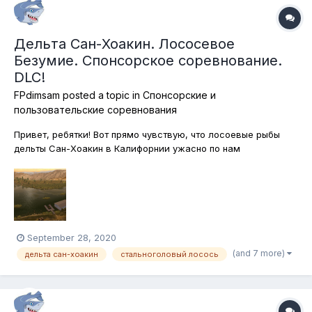
Дельта Сан-Хоакин. Лососевое
Безумие. Спонсорское соревнование.
DLC!
FPdimsam
posted a topic in
Спонсорские и
пользовательские соревнования
Привет, ребятки! Вот прямо чувствую, что лосоевые рыбы
дельты Сан-Хоакин в Калифорнии ужасно по нам
соскучились! Исправим же ситуацию и поднимем
настроение и себе и обитателям Дельты! Ловим лососевых!
По снаряжению и стнастям ограничений нет, разрешается
всё! Даже подставки для удилищ, о как!...
September 28, 2020
(and 7 more)
дельта сан-хоакин
стальноголовый лосось