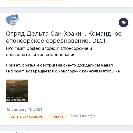
сгенерировать очередной...
Отряд Дельта Сан-Хоакин. Командное
спонсорское соревнование. DLC!
FPdimsam
posted a topic in
Спонсорские и
пользовательские соревнования
Привет, братья и сёстры! Наконе-то дождались! Канал
FPdimsam возвращается с новогодних каникул! И чтобы не
привыкать к морозной погоде, отправляемся сразу же в
солнечную Калифорнию, где вечное лето и прекрасная
рыбалка в дельте реки Сан-Хоакин! Берём спиннинги и
вперёд, за лавраком, чавычей и с...
January 11, 2021
(and 11 more)
дельта сан-хоакин
чавыча