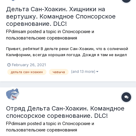
Дельта Сан-Хоакин. Хищники на
вертушку. Командное Спонсорское
соревнование. DLC!
FPdimsam
posted a topic in
Спонсорские и
пользовательские соревнования
Привет, ребятки! В дельте реки Сан-Хоакин, что в солнечной
Калифорнии, всегда хорошая погода. Дождя я там не видел
ни разу, по крайней мере в игре. Ну и, конечно, хосту
February 26, 2021
соревнований , то есть мне, при такой-то погоде просто
(and 13 more)
дельта сан-хоакин
чавыча
необходимо усложнить себе (и не только) жизнь и
сгенерировать очередной...
Отряд Дельта Сан-Хоакин. Командное
спонсорское соревнование. DLC!
FPdimsam
posted a topic in
Спонсорские и
пользовательские соревнования