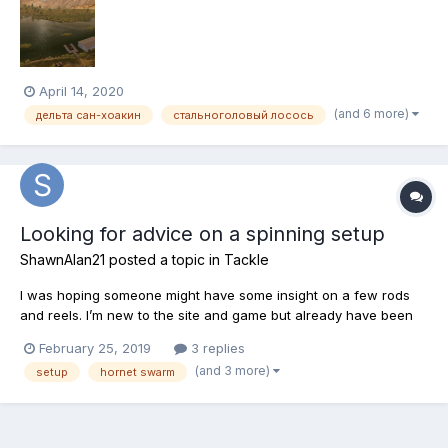
спиннинговые и кастинговые снасти. Какие именно
использовать приманки - выбирайте сами! Соревнование
индивидуальное, потому что командн...
April 14, 2020
(and 6 more)
дельта сан-хоакин
стальноголовый лосось
Looking for advice on a spinning setup
ShawnAlan21
posted a topic in
Tackle
I was hoping someone might have some insight on a few rods
and reels. I’m new to the site and game but already have been
able to level up to 31. Now I have a few nice setups but I’m still
February 25, 2019
3 replies
looking for a medium heavy/heavy spin setup that can cast real
(and 3 more)
setup
hornet swarm
far. I purchased the fp anniversary pack and got...