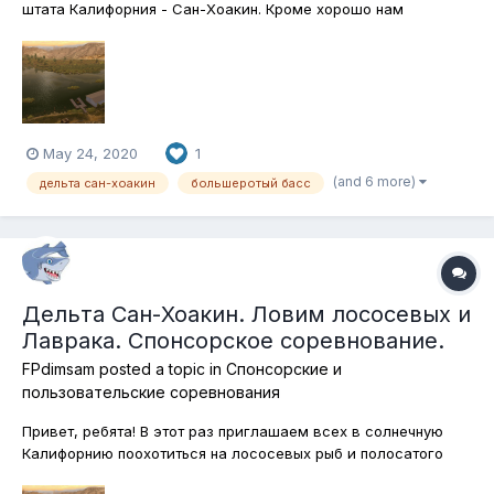
штата Калифорния - Сан-Хоакин. Кроме хорошо нам
известных большеротых и малоротых бассов, здесь водится
ещё одна бассовая рыба - полосатый лаврак. Кстати, по-
английски он так и называется - Striped Bass, то есть
полосатый басс. Вот на э...
May 24, 2020
1
(and 6 more)
дельта сан-хоакин
большеротый басс
Дельта Сан-Хоакин. Ловим лососевых и
Лаврака. Спонсорское соревнование.
FPdimsam
posted a topic in
Спонсорские и
пользовательские соревнования
Привет, ребята! В этот раз приглашаем всех в солнечную
Калифорнию поохотиться на лососевых рыб и полосатого
лаврака. Ловить эту красоту мы будем только на