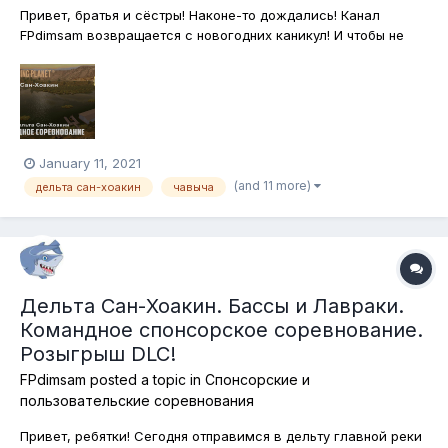
Привет, братья и сёстры! Наконе-то дождались! Канал
FPdimsam возвращается с новогодних каникул! И чтобы не
привыкать к морозной погоде, отправляемся сразу же в
солнечную Калифорнию, где вечное лето и прекрасная
рыбалка в дельте реки Сан-Хоакин! Берём спиннинги и
вперёд, за лавраком, чавычей и с...
January 11, 2021
(and 11 more)
дельта сан-хоакин
чавыча
Дельта Сан-Хоакин. Бассы и Лавраки.
Командное спонсорское соревнование.
Розыгрыш DLC!
FPdimsam
posted a topic in
Спонсорские и
пользовательские соревнования
Привет, ребятки! Сегодня отправимся в дельту главной реки