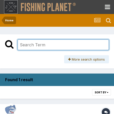
Home
More search options
Found 1 result
SORT BY