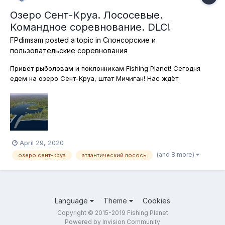
Озеро Сент-Круа. Лососевые.
Командное соревнование. DLC!
FPdimsam
posted a topic in
Спонсорские и
пользовательские соревнования
Привет рыболовам и поклонникам Fishing Planet! Сегодня
едем на озеро Сент-Круа, штат Мичиган! Нас ждёт
увлекательная командная спиннинговая охота на лососевых
рыб, к которым в этом водоёме относятся кумжа,
атлантический лосось, тигровая форель и американский
голец. Поскольку ловим на спиннинг,...
April 29, 2020
(and 8 more)
озеро сент-круа
атлантический лосось
Language
Theme
Cookies
Copyright © 2015-2019 Fishing Planet
Powered by Invision Community