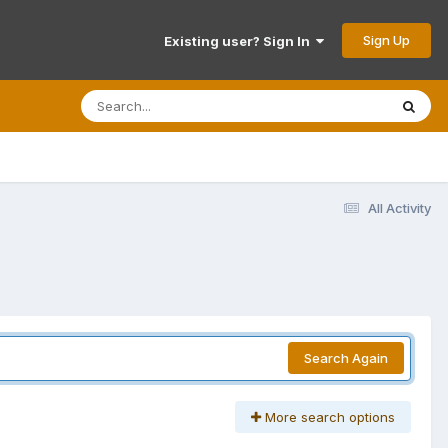
Sign Up
Existing user? Sign In
All Activity
Search Again
More search options