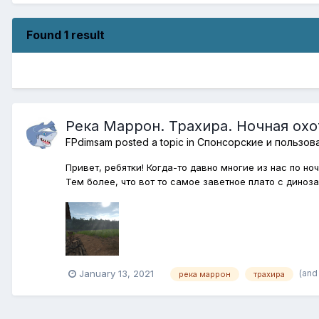
Found 1 result
Река Маррон. Трахира. Ночная охо
FPdimsam
posted a topic in
Спонсорские и пользов
Привет, ребятки! Когда-то давно многие из нас по 
Тем более, что вот то самое заветное плато с дино
(and
January 13, 2021
река маррон
трахира