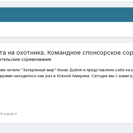
та на охотника. Командное спонсорское сор
ательские соревнования
ночам читали "Затерянный мир" Конан Дойля и представляли себя н
заврами находилось как раз в Южной Америке. Сегодня мы с вами в
 9 more)