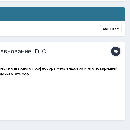
SORT BY
евнование. DLC!
а месте отважного профессора Челленджера и его товарищей!
дохнём атмосф...