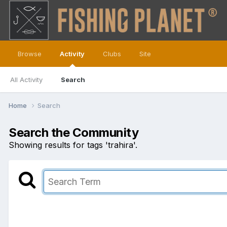
Browse
Activity
Clubs
Site
All Activity
Search
Home
Search
Search the Community
Showing results for tags 'trahira'.