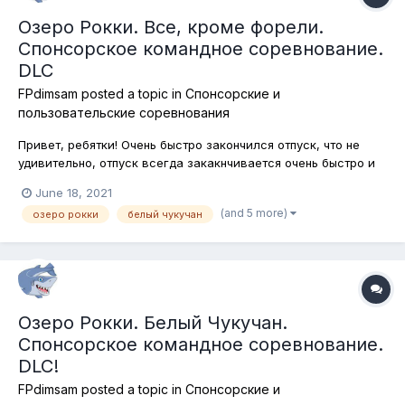
Озеро Рокки. Все, кроме форели.
Спонсорское командное соревнование.
DLC
FPdimsam
posted a topic in
Спонсорские и
пользовательские соревнования
Привет, ребятки! Очень быстро закончился отпуск, что не
удивительно, отпуск всегда закакнчивается очень быстро и
настала пора возвратиться к нашим с вами рыболовным
June 18, 2021
развлечениям в самом лучшем рыболовном симуляторе
(and 5 more)
озеро рокки
белый чукучан
Fishing Planet! Сегодня мы отправляемся в штат Колорадо, на
озеро Рокки. Обычно...
Озеро Рокки. Белый Чукучан.
Спонсорское командное соревнование.
DLC!
FPdimsam
posted a topic in
Спонсорские и