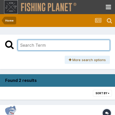
Home
More search options
Found 2 results
SORT BY