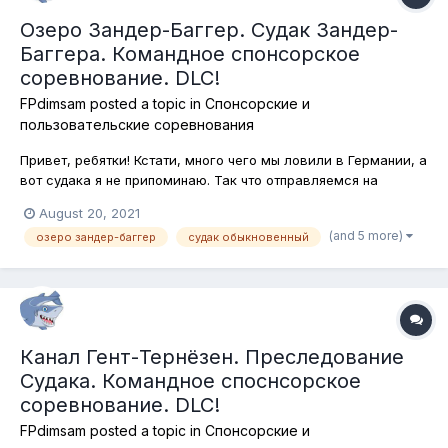
Озеро Зандер-Баггер. Судак Зандер-
Баггера. Командное спонсорское
соревнование. DLC!
FPdimsam
posted a topic in
Спонсорские и
пользовательские соревнования
Привет, ребятки! Кстати, много чего мы ловили в Германии, а
вот судака я не припоминаю. Так что отправляемся на
огромный залив реки Майн, который, собственно и
August 20, 2021
называется Зандер-Баггер, где в ночных условиях, на
(and 5 more)
озеро зандер-баггер
судак обыкновенный
спиннинговые и кастинговые стнасти буде мловить эту
популярнейшую спортивную рыбу!...
Канал Гент-Тернёзен. Преследование
Судака. Командное споснсорское
соревнование. DLC!
FPdimsam
posted a topic in
Спонсорские и