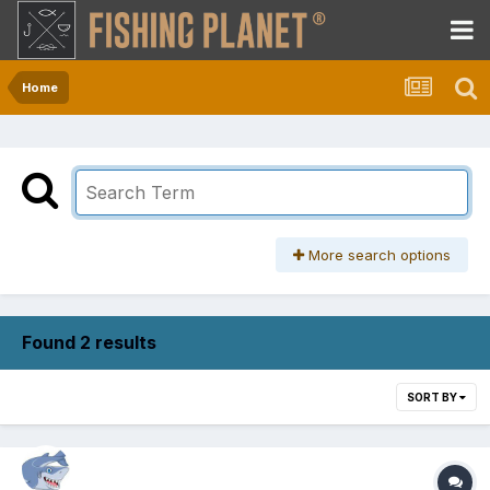
Home
More search options
Found 2 results
SORT BY