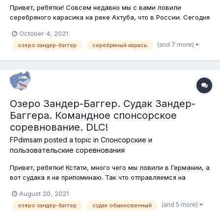
Привет, ребятки! Совсем недавно мы с вами ловили
серебряного карасика на реке Ахтуба, что в России. Сегодня
отправляемся за этой же рыбой в Германию, на озеро
October 4, 2021
Зандер-Баггер. рыба знакомая, способы ловли тоже, так что
(and 7 more)
озеро зандер-баггер
серебряный карась
сегодня самое настоящее соревнование профессионалов.
Впрочем, как всегда! Лови...
Озеро Зандер-Баггер. Судак Зандер-
Баггера. Командное спонсорское
соревнование. DLC!
FPdimsam
posted a topic in
Спонсорские и
пользовательские соревнования
Привет, ребятки! Кстати, много чего мы ловили в Германии, а
вот судака я не припоминаю. Так что отправляемся на
огромный залив реки Майн, который, собственно и
August 20, 2021
называется Зандер-Баггер, где в ночных условиях, на
(and 5 more)
озеро зандер-баггер
судак обыкновенный
спиннинговые и кастинговые стнасти буде мловить эту
популярнейшую спортивную рыбу!...