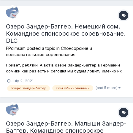
Озеро Зандер-Баггер. Немецкий сом.
Командное спонсорское соревнование.
DLC
FPdimsam
posted a topic in
Спонсорские и
пользовательские соревнования
Привет, ребятки! А вот в озере Зандер-Баггер в Германии
сомики как раз есть и сегодня мы будем ловить именно их.
Здесь водится так хорошо знакомый нам европейский сом,
July 2, 2021
известный также, как "сом обыкновенный" и поймать его
(and 5 more)
озеро зандер-баггер
сом обыкновенный
здесь будет не так просто, потому как он сидит в основном в
ямах, которые...
Озеро Зандер-Баггер. Малыши Зандер-
Баггер. Командное спонсорское