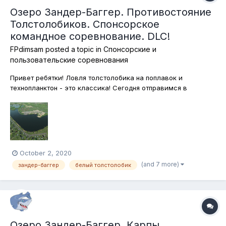
Озеро Зандер-Баггер. Противостояние
Толстолобиков. Спонсорское
командное соревнование. DLC!
FPdimsam
posted a topic in
Спонсорские и
пользовательские соревнования
Привет ребятки! Ловля толстолобика на поплавок и
технопланктон - это классика! Сегодня отправимся в
Германию и там будем ловить толстолобиков. Обращаю
ваше внимание, что ловить мы будем исклюсительно на
поплавочные снасти. Я хотел ограничить снасти
растительными наживками, но потом вспомнил, чт...
October 2, 2020
(and 7 more)
зандер-баггер
белый толстолобик
Озеро Зандер-Баггер. Карпы.