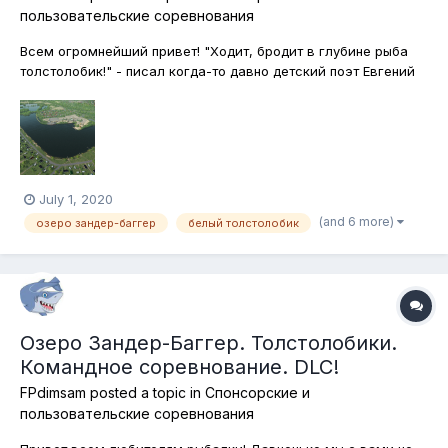
пользовательские соревнования
Всем огромнейший привет! "Ходит, бродит в глубине рыба
толстолобик!" - писал когда-то давно детский поэт Евгений
Фейерабенд. Хотя на самом деле толстолобик как раз
добывает себе пищу в верхних слоях воды и питается
планктоном и всякой растительной всячиной. Об этом
необходимо помнить, отправляя...
July 1, 2020
(and 6 more)
озеро зандер-баггер
белый толстолобик
Озеро Зандер-Баггер. Толстолобики.
Командное соревнование. DLC!
FPdimsam
posted a topic in
Спонсорские и
пользовательские соревнования