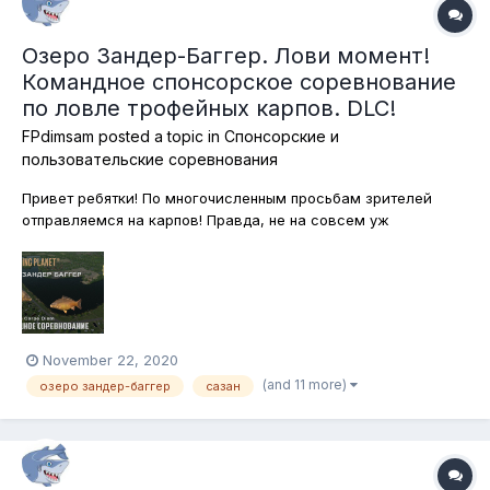
Озеро Зандер-Баггер. Лови момент!
Командное спонсорское соревнование
по ловле трофейных карпов. DLC!
FPdimsam
posted a topic in
Спонсорские и
пользовательские соревнования
Привет ребятки! По многочисленным просьбам зрителей
отправляемся на карпов! Правда, не на совсем уж
традиционный карповый водоём в Британии, сначала
проверим клёв трофейного карпа в гостеприимных водах
немецкого озера Зандер-Баггер! Можно только подставки и
садки! Куканы, лодки и каяки использ...
November 22, 2020
(and 11 more)
озеро зандер-баггер
сазан