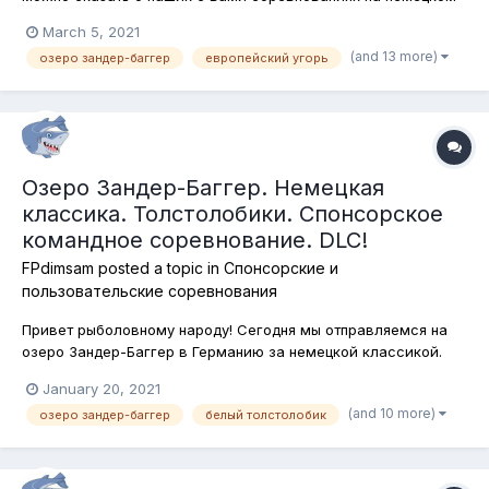
озере Зандер-Баггер. Конечно, европейский угорь - не
March 5, 2021
последняя рыба на этом водоёме, которой не касался
(and 13 more)
озеро зандер-баггер
европейский угорь
крючок въедливого рыболова, но и его мы как-то упустили
из виду, ведь рыба популя...
Озеро Зандер-Баггер. Немецкая
классика. Толстолобики. Спонсорское
командное соревнование. DLC!
FPdimsam
posted a topic in
Спонсорские и
пользовательские соревнования
Привет рыболовному народу! Сегодня мы отправляемся на
озеро Зандер-Баггер в Германию за немецкой классикой.
Нет мы не будем наслаждаться творениями Кранаха и
January 20, 2021
Дюрера и пересматривать кинематографические экзерсисы
(and 10 more)
озеро зандер-баггер
белый толстолобик
в жанре эротического неонатурализма. Мы будем охотиться
за шедеврами, созданными са...