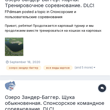
Тренировочное соревнование. DLC!
FPdimsam
posted a topic in
Спонсорские и
пользовательские соревнования
Привет, ребятки! Продолжается карповый турнир и мы
продолжаем вместе тренироваться на кошках на карповых
водоёмах. Сегодня в программе - Германия, озеро Зандер-
Баггер. Как обычно, ловим только на бойлы и пеллетсы,
подставки использовать можно! Как всегда, каждый
участник победившей команды...
September 18, 2020
(and 5 more)
озеро зандер-баггер
все виды карпов
Озеро Зандер-Баггер. Щука
обыкновенная. Спонсорское командное
соревнование. DLC!