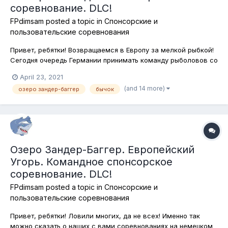
соревнование. DLC!
FPdimsam
posted a topic in
Спонсорские и
пользовательские соревнования
Привет, ребятки! Возвращаемся в Европу за мелкой рыбкой!
Сегодня очередь Германии принимать команду рыболовов со
всего мира! На озере Зандер-Баггер мы будем ловит плотву,
April 23, 2021
ерша, бычка, окуня, подлещика и карася! Собирайте снасти,
(and 14 more)
озеро зандер-баггер
бычок
разведывайте места и вперёд, за славой и призами!
Никаких огранич...
Озеро Зандер-Баггер. Европейский
Угорь. Командное спонсорское
соревнование. DLC!
FPdimsam
posted a topic in
Спонсорские и
пользовательские соревнования
Привет, ребятки! Ловили многих, да не всех! Именно так
можно сказать о наших с вами соревнованиях на немецком