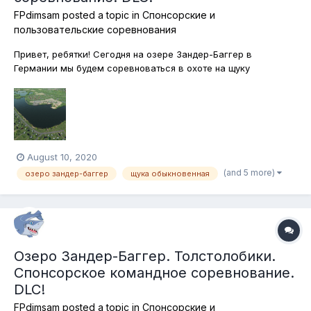
FPdimsam
posted a topic in
Спонсорские и
пользовательские соревнования
Привет, ребятки! Сегодня на озере Зандер-Баггер в
Германии мы будем соревноваться в охоте на щуку
обыкновенную. Я, кстати, не так давно снимал видео на эту
тему,показывал,где можно ловить щуку, так что можете
посмотреть. Ловим, естетственно, на спиннинг, без
подставое, лодки - на здоровье!...
August 10, 2020
(and 5 more)
озеро зандер-баггер
щука обыкновенная
Озеро Зандер-Баггер. Толстолобики.
Спонсорское командное соревнование.
DLC!
FPdimsam
posted a topic in
Спонсорские и