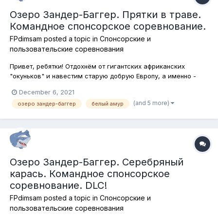
Озеро Зандер-Баггер. Прятки в траве.
Командное спонсорское соревнование.
FPdimsam
posted a topic in
Спонсорские и
пользовательские соревнования
Привет, ребятки! Отдохнём от гигантских африканских
"окуньков" и навестим старую добрую Европу, а именно -
Германию, где на обширном заливе реки Майн - озере
December 6, 2021
Зандер-Баггер, будем ловить белого амура. Ловим амура на
(and 5 more)
озеро зандер-баггер
белый амур
донку и фидер, подставки для удилищ разрешены! Каждый
участник победившей к...
Озеро Зандер-Баггер. Серебряный
карась. Командное спонсорское
соревнование. DLC!
FPdimsam
posted a topic in
Спонсорские и
пользовательские соревнования