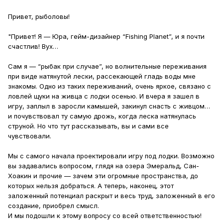
Привет, рыболовы!
"Привет! Я — Юра, гейм-дизайнер “Fishing Planet”, и я почти
счастлив! Вух…
Сам я — “рыбак при случае”, но волнительные переживания
при виде натянутой лески, рассекающей гладь воды мне
знакомы. Одно из таких переживаний, очень яркое, связано с
ловлей щуки на живца с лодки осенью. И вчера я зашел в
игру, заплыл в заросли камышей, закинул снасть с живцом…
и почувствовал ту самую дрожь, когда леска натянулась
струной. Но что тут рассказывать, вы и сами все
чувствовали.
Мы с самого начала проектировали игру под лодки. Возможно
вы задавались вопросом, глядя на озера Эмеральд, Сан-
Хоакин и прочие — зачем эти огромные пространства, до
которых нельзя добраться. А теперь, наконец, этот
заложенный потенциал раскрыт и весь труд, заложенный в его
создание, приобрел смысл.
И мы подошли к этому вопросу со всей ответственностью!