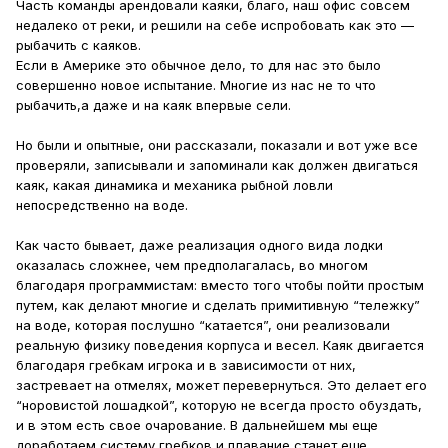
Часть команды арендовали каяки, благо, наш офис совсем
недалеко от реки, и решили на себе испробовать как это —
рыбачить с каяков.
Если в Америке это обычное дело, то для нас это было
совершенно новое испытание. Многие из нас не то что
рыбачить,а даже и на каяк впервые сели.
Но были и опытные, они рассказали, показали и вот уже все
проверяли, записывали и запоминали как должен двигаться
каяк, какая динамика и механика рыбной ловли
непосредственно на воде.
Как часто бывает, даже реализация одного вида лодки
оказалась сложнее, чем предполагалась, во многом
благодаря программистам: вместо того чтобы пойти простым
путем, как делают многие и сделать примитивную “тележку”
на воде, которая послушно “катается”, они реализовали
реальную физику поведения корпуса и весел. Каяк двигается
благодаря гребкам игрока и в зависимости от них,
застревает на отмелях, может перевернуться. Это делает его
“норовистой лошадкой”, которую не всегда просто обуздать,
и в этом есть свое очарование. В дальнейшем мы еще
доработаем систему гребков и плавание станет еще