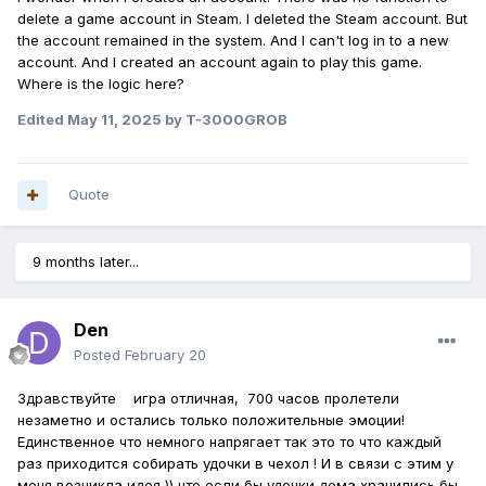
delete a game account in Steam. I deleted the Steam account. But
the account remained in the system. And I can't log in to a new
account. And I created an account again to play this game.
Where is the logic here?
Edited
May 11, 2025
by T-3000GROB
Quote
9 months later...
Den
Posted
February 20
Здравствуйте игра отличная, 700 часов пролетели
незаметно и остались только положительные эмоции!
Единственное что немного напрягает так это то что каждый
раз приходится собирать удочки в чехол ! И в связи с этим у
меня возникла идея )) что если бы удочки дома хранились бы