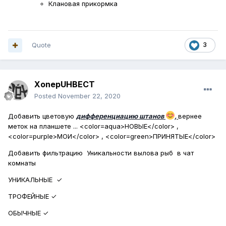
Клановая прикормка
Quote
3
XonepUHBECT
Posted
November 22, 2020
Добавить цветовую
дифференциацию штанов
,
вернее
меток на планшете ... <color=aqua>НОВЫЕ</color> ,
<color=purple>МОИ</color> , <color=green>ПРИНЯТЫЕ</color>
Добавить фильтрацию Уникальности вылова рыб в чат
комнаты
УНИКАЛЬНЫЕ
✓
ТРОФЕЙНЫЕ
✓
ОБЫЧНЫЕ
✓