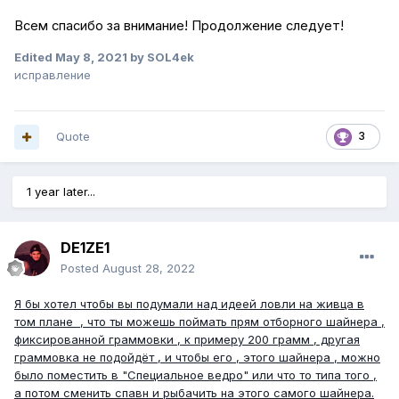
Всем спасибо за внимание! Продолжение следует!
Edited
May 8, 2021
by SOL4ek
исправление
Quote
3
1 year later...
DE1ZE1
Posted
August 28, 2022
Я бы хотел чтобы вы подумали над идеей ловли на живца в
том плане
, что ты можешь поймать прям отборного шайнера ,
фиксированной граммовки , к примеру 200 грамм , другая
граммовка не подойдёт , и чтобы его , этого шайнера , можно
было поместить в "Специальное ведро" или что то типа того ,
а потом сменить спавн и рыбачить на этого самого шайнера.