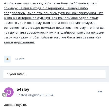
Чтобы вместимость ведра была не больше 10 шайнеров к
примеру , а при выходе с озера/реки шайнеры либо
продавались , либо становились тухлыми как прикормки. Это
была бы интересная функция. Так как обычное ведро стоит
немного , то и цена ему тысячи 2-3 серебра максимум. В
основном такое ведро поможет новичкам , потому что иногда
нет денег или возможности купить шайнера прямо на локации
, а он им нужен чтобы поймать того же баса или сазана. Как
вам предложение?
Quote
1 year later...
o4zloy
Posted
August 25, 2024
Здравствуйте.