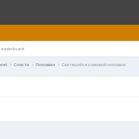
Leaderboard
anet
Снасти
Поплавки
Светящийся сомовый поплавок