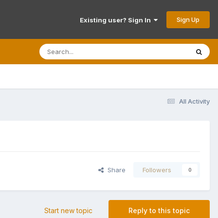
Sign Up
Existing user? Sign In
All Activity
Share
Followers
0
Start new topic
Reply to this topic