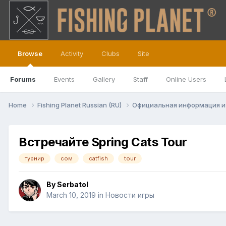
Browse
Activity
Clubs
Site
Forums
Events
Gallery
Staff
Online Users
Home
Fishing Planet Russian (RU)
Официальная информация и
Встречайте Spring Cats Tour
турнир
сом
catfish
tour
By
Serbatol
March 10, 2019
in
Новости игры