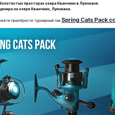
 болотистых просторах озера Кванчкин в Луизиане.
урнира на озере Кванчкин, Луизиана.
Spring Cats Pack 
можете приобрести турнирный пак