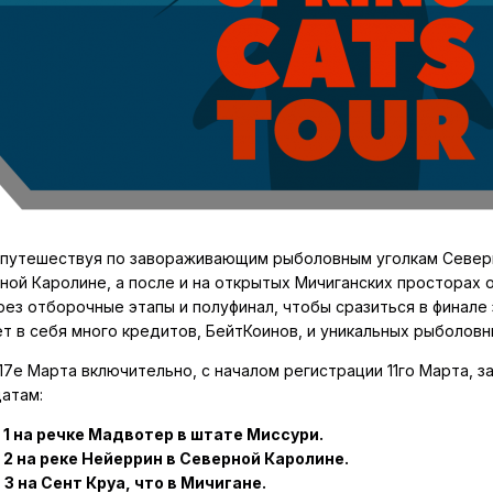
 путешествуя по завораживающим рыболовным уголкам Северн
ной Каролине, а после и на открытых Мичиганских просторах 
ез отборочные этапы и полуфинал, чтобы сразиться в финале за
т в себя много кредитов, БейтКоинов, и уникальных рыболовн
 17е Марта включительно, с началом регистрации 11го Марта, 
датам:
 1 на речке Мадвотер в штате Миссури.
 2 на реке Нейеррин в Северной Каролине.
3 на Сент Круа, что в Мичигане.