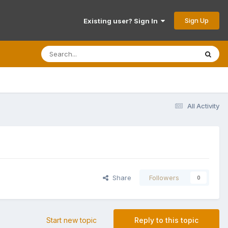
Sign Up
Existing user? Sign In
All Activity
Share
Followers
0
Start new topic
Reply to this topic