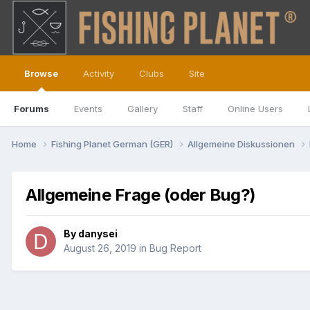
Browse
Activity
Clubs
Site
Forums
Events
Gallery
Staff
Online Users
Home
Fishing Planet German (GER)
Allgemeine Diskussionen
Allgemeine Frage (oder Bug?)
By
danysei
August 26, 2019
in
Bug Report