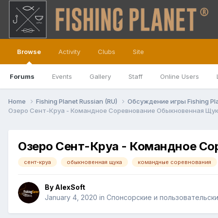
Browse
Activity
Clubs
Site
Forums
Events
Gallery
Staff
Online Users
Home
Fishing Planet Russian (RU)
Обсуждение игры Fishing Pl
Озеро Сент-Круа - Командное Соревнование Обыкновенная Щук
Озеро Сент-Круа - Командное Со
сент-круа
обыкновенная щука
командные соревнования
By
AlexSoft
January 4, 2020
in
Спонсорские и пользовательск