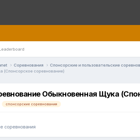
Leaderboard
anet
Соревнования
Спонсорские и пользовательские соревно
а (Спонсорское соревнование)
ревнование Обыкновенная Щука (Спо
спонсорские соревнования
ие соревнования