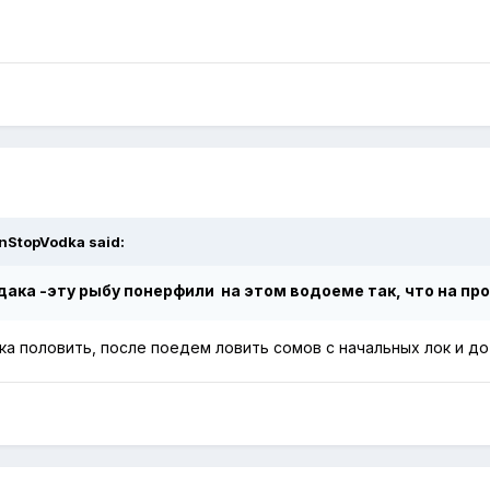
nStopVodka
said:
дака -эту рыбу понерфили на этом водоеме так, что на пр
ка половить, после поедем ловить сомов с начальных лок и д