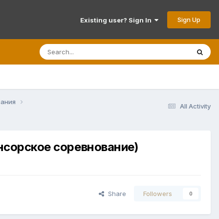
Sign Up
Existing user? Sign In
вания
All Activity
нсорское соревнование)
Share
Followers
0