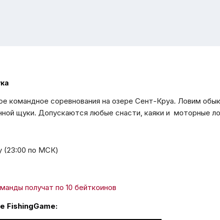
ука
е командное соревнования на озере Сент-Круа. Ловим обы
нной щуки. Допускаются любые снасти, каяки и моторные ло
у (23:00 по МСК)
манды получат по 10 бейткоинов
е FishingGame: