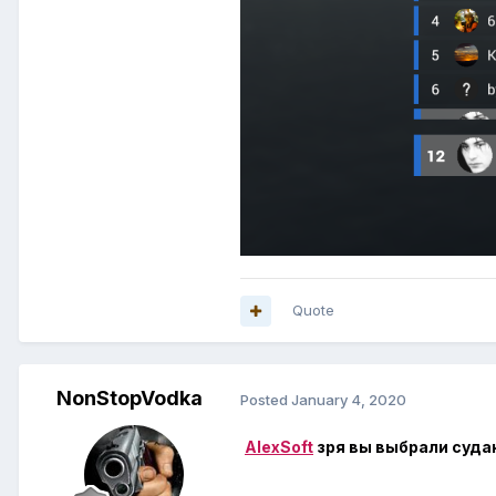
Quote
NonStopVodka
Posted
January 4, 2020
AlexSoft
зря вы выбрали судак