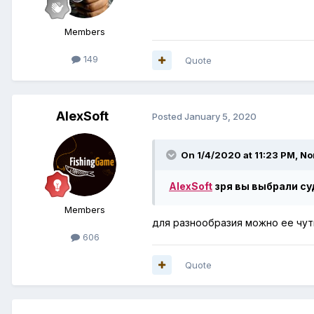
Members
149
Quote
AlexSoft
Posted
January 5, 2020
On 1/4/2020 at 11:23 PM,
No
AlexSoft
зря вы выбрали су
Members
для разнообразия можно ее чут
606
Quote