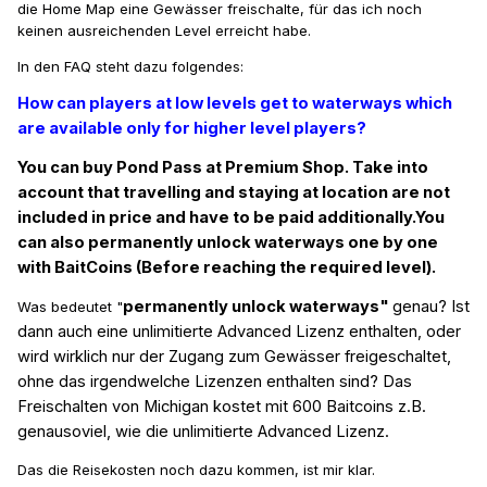
die Home Map eine Gewässer freischalte, für das ich noch
keinen ausreichenden Level erreicht habe.
In den FAQ steht dazu folgendes:
How can players at low levels get to waterways which
are available only for higher level players?
You can buy Pond Pass at Premium Shop. Take into
account that travelling and staying at location are not
included in price and have to be paid additionally.You
can also permanently unlock waterways one by one
with BaitCoins (Before reaching the required level).
permanently unlock waterways"
genau? Ist
Was bedeutet "
dann auch eine unlimitierte Advanced Lizenz enthalten, oder
wird wirklich nur der Zugang zum Gewässer freigeschaltet,
ohne das irgendwelche Lizenzen enthalten sind? Das
Freischalten von Michigan kostet mit 600 Baitcoins z.B.
genausoviel, wie die unlimitierte Advanced Lizenz.
Das die Reisekosten noch dazu kommen, ist mir klar.