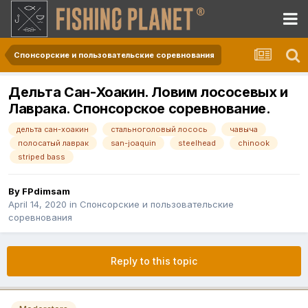
Спонсорские и пользовательские соревнования
Дельта Сан-Хоакин. Ловим лососевых и
Лаврака. Спонсорское соревнование.
дельта сан-хоакин
стальноголовый лосось
чавыча
полосатый лаврак
san-joaquin
steelhead
chinook
striped bass
By
FPdimsam
April 14, 2020
in
Спонсорские и пользовательские
соревнования
Reply to this topic