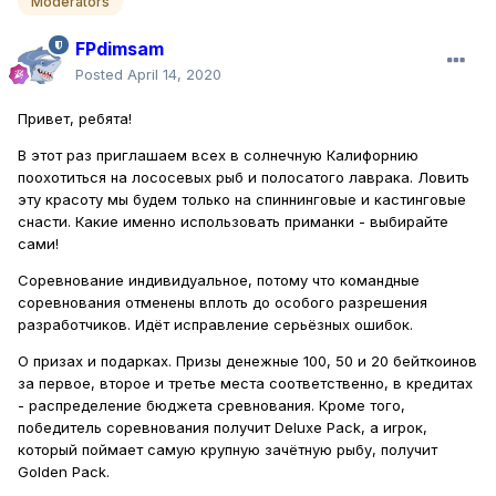
Moderators
FPdimsam
Posted
April 14, 2020
Привет, ребята!
В этот раз приглашаем всех в солнечную Калифорнию
поохотиться на лососевых рыб и полосатого лаврака. Ловить
эту красоту мы будем только на спиннинговые и кастинговые
снасти. Какие именно использовать приманки - выбирайте
сами!
Соревнование индивидуальное, потому что командные
соревнования отменены вплоть до особого разрешения
разработчиков. Идёт исправление серьёзных ошибок.
О призах и подарках. Призы денежные 100, 50 и 20 бейткоинов
за первое, второе и третье места соответственно, в кредитах
- распределение бюджета сревнования. Кроме того,
победитель соревнования получит Deluxe Pack, а иrрок,
который поймает самую крупную зачётную рыбу, получит
Golden Pack.