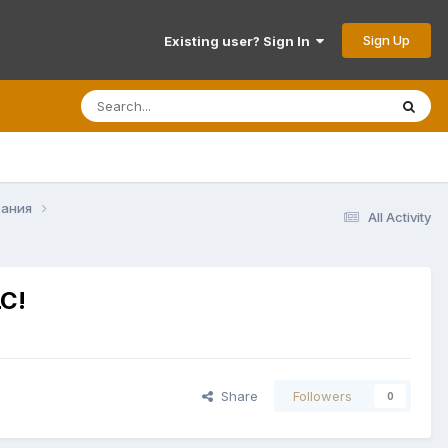
Sign Up
Existing user? Sign In
вания
All Activity
C!
Share
Followers
0