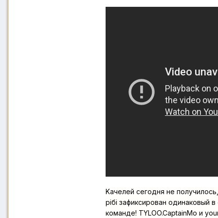
Kачелей сегодня не получилось
рібі зафиксирован одинаковый в 
команде! TYLOO.CaptainMo и yo