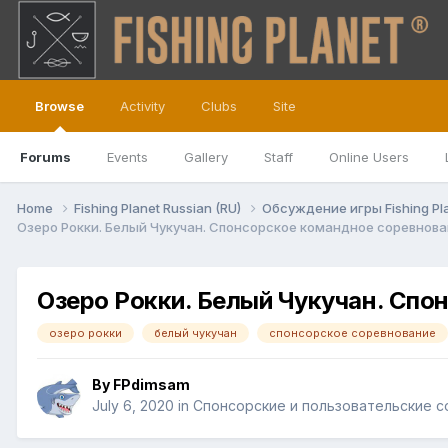
Browse
Activity
Clubs
Site
Forums
Events
Gallery
Staff
Online Users
Home
Fishing Planet Russian (RU)
Обсуждение игры Fishing Pl
Озеро Рокки. Белый Чукучан. Спонсорское командное соревнова
Озеро Рокки. Белый Чукучан. Спо
озеро рокки
белый чукучан
спонсорское соревнование
By
FPdimsam
July 6, 2020
in
Спонсорские и пользовательские 