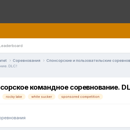
Leaderboard
anet
Соревнования
Спонсорские и пользовательские соревно
ние. DLC!
нсорское командное соревнование. DL
rocky lake
white sucker
sponsored competition
соревнования