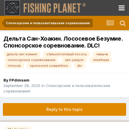
Спонсорские и пользовательские соревнования
Дельта Сан-Хоакин. Лососевое Безумие.
Спонсорское соревнование. DLC!
дельта сан-хоакин
стальноголовый лосось
чавыча
спонсорское соревнование
san-joaquin
steelhead
chinook
sponsored competition
dlc
By
FPdimsam
September 28, 2020
in
Спонсорские и пользовательские
соревнования
Reply to this topic