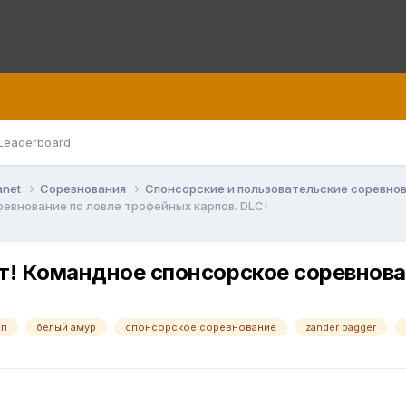
Leaderboard
anet
Соревнования
Спонсорские и пользовательские соревно
евнование по ловле трофейных карпов. DLC!
т! Командное спонсорское соревнова
рп
белый амур
спонсорское соревнование
zander bagger