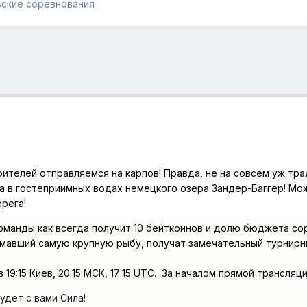
ьские соревнования
ителей отправляемся на карпов! Правда, не на совсем уж тра
 в гостеприимных водах немецкого озера Зандер-Баггер! Можн
ерега!
манды как всегда получит 10 бейткоинов и долю бюджета сор
ймавший самую крупную рыбу, получат замечательный турнирн
в 19:15 Киев, 20:15 МСК, 17:15 UTC. За началом прямой трансляц
удет с вами Сила!