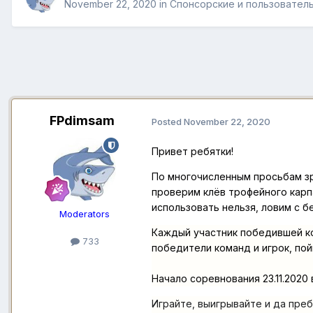
November 22, 2020
in
Спонсорские и пользовател
FPdimsam
Posted
November 22, 2020
Привет ребятки!
По многочисленным просьбам зр
проверим клёв трофейного карпа
использовать нельзя, ловим с б
Moderators
Каждый участник победившей ко
733
победители команд и игрок, по
Начало соревнования 23.11
.2020 
Играйте, выигрывайте и да преб