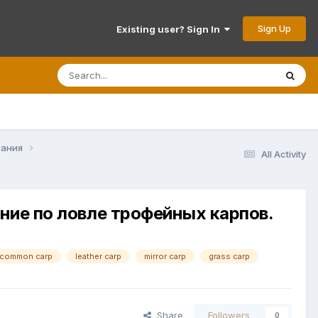
Sign Up
Existing user? Sign In
вания
All Activity
ние по ловле трофейных карпов.
common carp
leather carp
mirror carp
grass carp
Share
Followers
0