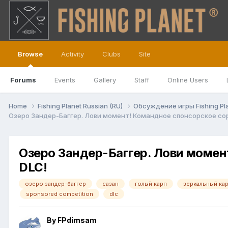
Browse
Activity
Clubs
Site
Forums
Events
Gallery
Staff
Online Users
Home
Fishing Planet Russian (RU)
Обсуждение игры Fishing Pl
Озеро Зандер-Баггер. Лови момент! Командное спонсорское сор
Озеро Зандер-Баггер. Лови момен
DLC!
озеро зандер-баггер
сазан
голый карп
зеркальный ка
sponsored competition
dlc
By
FPdimsam