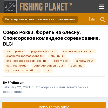
Спонсорские и пользовательские соревнования
Озеро Рокки. Форель на блесну.
Спонсорское командное соревнование.
DLC!
озеро рокки
радужная форель
красногорлая форель
скалистая золотая форель
спиннинг
спонсорское соревнование
rocky lake
rainbow trout
cutthroat trout
colorado golden trout
spinning
sponsored competition
dlc
By
FPdimsam
February 22, 2021
in
Спонсорские и пользовательские
соревнования
Reply to this topic