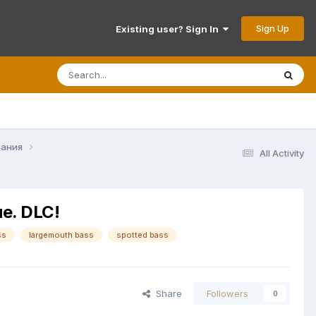
Sign Up
Existing user? Sign In
вания
All Activity
е. DLC!
ss
largemouth bass
spotted bass
Share
Followers
0