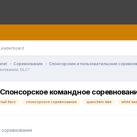
Leaderboard
anet
Соревнования
Спонсорские и пользовательские соревно
внование. DLC!
 Спонсорское командное соревновани
стый басс
спонсорское соревнование
quanchkin lake
white ba
е соревнования