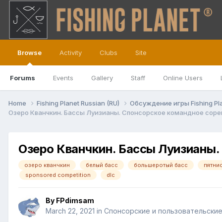
Browse
Activity
Clubs
Site
Forums
Events
Gallery
Staff
Online Users
Home
Fishing Planet Russian (RU)
Обсуждение игры Fishing Pl
Озеро Кванчкин. Бассы Луизианы. Спонсорское командное соре
Озеро Кванчкин. Бассы Луизианы.
озеро кванчкин
белый басс
большеротый басс
пятни
sponsored competition
dlc
By
FPdimsam
March 22, 2021
in
Спонсорские и пользовательски