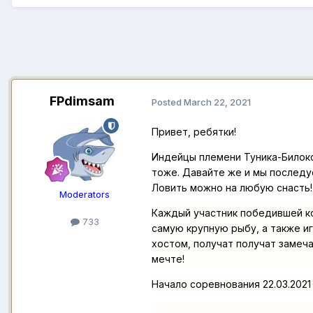
FPdimsam
Posted
March 22, 2021
Привет, ребятки!
Индейцы племени Туника-Билокс
тоже. Давайте же и мы последу
Ловить можно на любую снасть!
Moderators
Каждый участник победившей ко
733
самую крупную рыбу, а также и
хостом, получат получат замеча
мечте!
Начало соревнования 22.03.2021