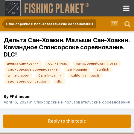
Спонсорские и пользовательские соревнования
Дельта Сан-Хоакин. Малыши Сан-Хоакин.
Командное Спонсорсоке соревнование.
DLC!
дельта сан-хоакин
солнечник
калифорнийская плотва
спонсорское соревнование
san-joaquin
sunfish
white crappy
белый краппи
californian roach
sponsored competition
dlc
By
FPdimsam
April 16, 2021
in
Спонсорские и пользовательские соревнования
Reply to this topic