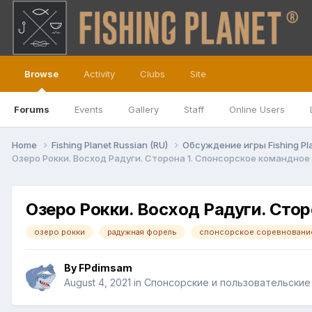
Browse
Activity
Clubs
Site
Forums
Events
Gallery
Staff
Online Users
Home
Fishing Planet Russian (RU)
Обсуждение игры Fishing Pl
Озеро Рокки. Восход Радуги. Сторона 1. Спонсорское командное
Озеро Рокки. Восход Радуги. Сто
озеро рокки
радужная форель
спонсорское соревновани
By
FPdimsam
August 4, 2021
in
Спонсорские и пользовательские