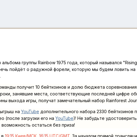
 альбома группы Rainbow 1975 года, который назывался "Rising
речь пойдёт о радужной форели, которую мы будем ловить на 
.
манды получит 10 бейткоинов и долю бюджета соревнования 
гроки, занявшие места, соответствующие последней цифре об
ы выхода игры, получат замечательный набор Rainforest Jour
зыгрыш на
YouTube
дополнительного
набора
2330 бейткоинов
о (после загрузки его на
YouTube
)! Не забудьте удостоверить
 возможность остаться без приза!
 в
19
:15
Киев/МСК,
16:15
UTC/GMT
. За началом прямой трансляц