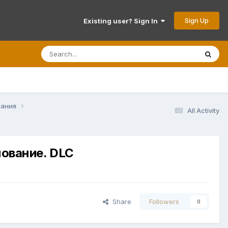
Sign Up
Existing user? Sign In
вания
All Activity
нование. DLC
Share
Followers
0