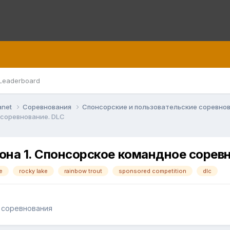
Leaderboard
anet
Соревнования
Спонсорские и пользовательские соревно
 соревнование. DLC
рона 1. Спонсорское командное сорев
е
rocky lake
rainbow trout
sponsored competition
dlc
 соревнования