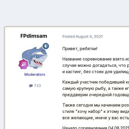
FPdimsam
Posted
August 4, 2021
Привет, ребятки!
Название соревнование взято из
случае можно догадаться, что 
и кастинг, без стоек для удилищ
Moderators
Каждый участник победившей ко
733
самую крупную рыбу, а также и
преддверии очередной годовщин
Также сегодня мы начинаем ро
стиле "хочу набор" к этому виде
все желающие, иначе у вас есть
Начало соревнования 04.08.2021