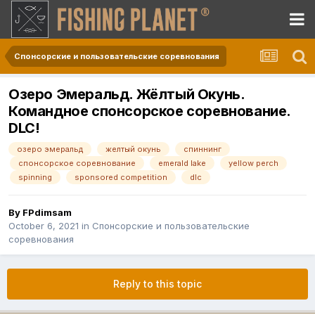
Спонсорские и пользовательские соревнования
Озеро Эмеральд. Жёлтый Окунь.
Командное спонсорское соревнование.
DLC!
озеро эмеральд
желтый окунь
спиннинг
спонсорское соревнование
emerald lake
yellow perch
spinning
sponsored competition
dlc
By
FPdimsam
October 6, 2021
in
Спонсорские и пользовательские
соревнования
Reply to this topic