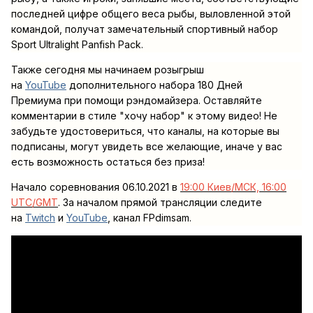
последней цифре общего веса рыбы, выловленной этой
командой, получат замечательный спортивный набор
Sport Ultralight Panfish Pack.
Также сегодня мы начинаем розыгрыш
на
YouTube
дополнительного
набора
180 Дней
Премиума
при помощи рэндомайзера. Оставляйте
комментарии в стиле "хочу набор" к этому видео
! Не
забудьте удостовериться, что каналы, на которые вы
подписаны, могут увидеть все желающие, иначе у вас
есть возможность остаться без приза!
Начало соревнования 06.10.2021 в
19:00 Киев/МСК, 16:00
UTC/GMT
. За началом прямой трансляции следите
на
Twitch
и
YouTube
, канал FPdimsam.