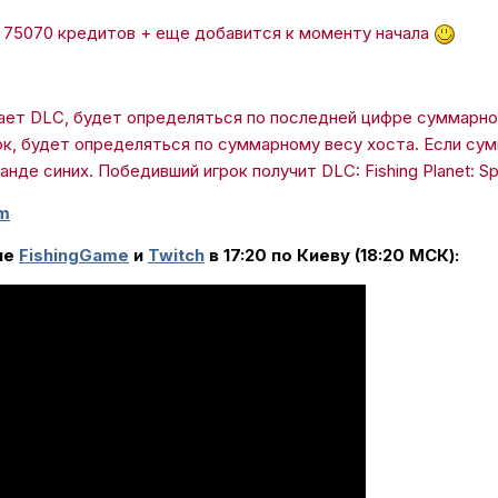
 75070 кредитов + еще добавится к моменту начала
рает DLC, будет определяться по последней цифре суммарног
к, будет определяться по суммарному весу хоста. Если сум
анде синих. Победивший игрок получит DLC: Fishing Planet: Sp
m
ле
FishingGame
и
Twitch
в 17:20 по Киеву (18:20 МСК)
: