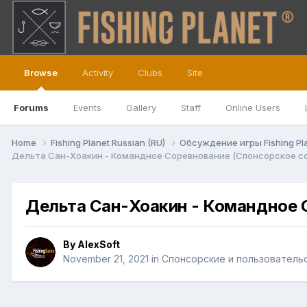
Browse
Activity
Clubs
Site
Forums
Events
Gallery
Staff
Online Users
Home
Fishing Planet Russian (RU)
Обсуждение игры Fishing Pl
Дельта Сан-Хоакин - Командное Соревнование (Спонсорское с
Дельта Сан-Хоакин - Командное 
By
AlexSoft
November 21, 2021
in
Спонсорские и пользователь