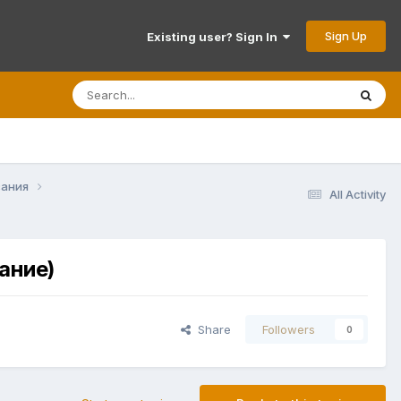
Sign Up
Existing user? Sign In
вания
All Activity
ание)
Share
Followers
0