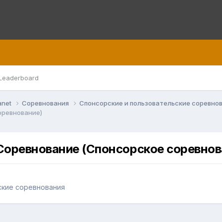
Leaderboard
anet
Соревнования
Спонсорские и пользовательские соревно
оревнование)
Соревнование (Спонсорское соревнов
ские соревнования