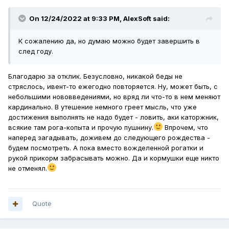
очки-шапку вкупе с бородой, при посредстве всяких
дурачков-балбесов и прочих бандитствующих
On 12/24/2022 at 9:33 PM,
AlexSoft
said:
элементов, и те сперли. А оленей из упряжки, не иначе,
местные цыгане со двора свели, пришлось на замену
К сожалению да, но думаю можно будет завершить в
срочно лососям рога отращивать. Понятно, конечно,
след году.
возраст, склероз, и все такое, но не до такой же
степени? Это у него еще Снегурочки нетути, небось не
уследил бы и ее куда-нибудь в гарем Нептуна выкрали.
Благодарю за отклик. Безусловно, никакой беды не
Но тогда, наверное, и интриги, и самого ивента не было.
стряслось, ивент-то ежегодно повторяется. Ну, может быть, с
Примерно как-то так.
небольшими нововведениями, но вряд ли что-то в нем меняют
кардинально. В утешение немного греет мысль, что уже
Желаю всем пулеметного клева и новых игровых
достижения выполнять не надо будет - ловить, аки каторжник,
достижений.
всякие там рога-копыта и прочую пушнину.
Впрочем, что
наперед загадывать, доживем до следующего рождества -
будем посмотреть. А пока вместо вожделенной рогатки и
рукой прикорм забрасывать можно. Да и кормушки еще никто
не отменял.
Quote