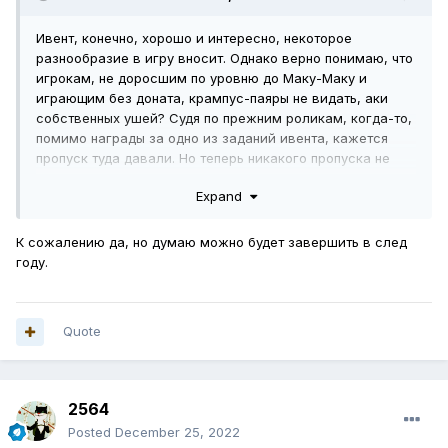
Ивент, конечно, хорошо и интересно, некоторое
разнообразие в игру вносит. Однако верно понимаю, что
игрокам, не доросшим по уровню до Маку-Маку и
играющим без доната, крампус-паяры не видать, аки
собственных ушей? Судя по прежним роликам, когда-то,
помимо награды за одно из заданий ивента, кажется
пропуск туда давали. Но теперь никакого пропуска не
было, хотя все задания полностью закрыл, остались
Expand
одни достижения. А жаль, так хотелось рогатку. Не
трагедия, конечно, в общем-то, к следующему
рождественскому ивенту надеюсь туда уже пустят
К сожалению да, но думаю можно будет завершить в след
штатно. Только вот удовольствие от ивента несколько
году.
смазано. Ну да неприятность эту мы переживем.
Наверное.
И напоследок, в качестве шутки. Также не совсем
Quote
понятно, и за что разработчики Санту так невзлюбили?
Просто-таки не Санта, а Маша-растеряша какая-то.
Подарки (те, которые из воды вылавливать надобно) по
2564
куче водоемов разбросал, елочные украшения ушлая
декорированная подводная братва растащила, даже
Posted
December 25, 2022