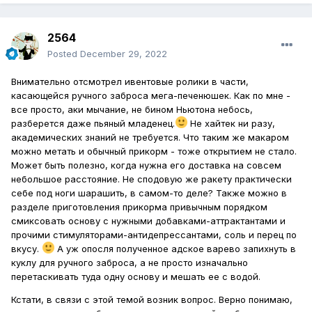
2564
Posted
December 29, 2022
Внимательно отсмотрел ивентовые ролики в части,
касающейся ручного заброса мега-печенюшек. Как по мне -
все просто, аки мычание, не бином Ньютона небось,
разберется даже пьяный младенец.
Не хайтек ни разу,
академических знаний не требуется. Что таким же макаром
можно метать и обычный прикорм - тоже открытием не стало.
Может быть полезно, когда нужна его доставка на совсем
небольшое расстояние. Не сподовую же ракету практически
себе под ноги шарашить, в самом-то деле? Также можно в
разделе приготовления прикорма привычным порядком
смиксовать основу с нужными добавками-аттрактантами и
прочими стимуляторами-антидепрессантами, соль и перец по
вкусу.
А уж опосля полученное адское варево запихнуть в
куклу для ручного заброса, а не просто изначально
перетаскивать туда одну основу и мешать ее с водой.
Кстати, в связи с этой темой возник вопрос. Верно понимаю,