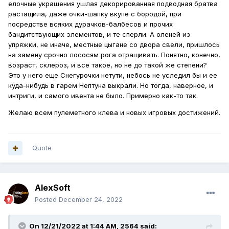
елочные украшения ушлая декорированная подводная братва
растащила, даже очки-шапку вкупе с бородой, при
посредстве всяких дурачков-балбесов и прочих
бандитствующих элементов, и те сперли. А оленей из
упряжки, не иначе, местные цыгане со двора свели, пришлось
на замену срочно лососям рога отращивать. Понятно, конечно,
возраст, склероз, и все такое, но не до такой же степени?
Это у него еще Снегурочки нетути, небось не уследил бы и ее
куда-нибудь в гарем Нептуна выкрали. Но тогда, наверное, и
интриги, и самого ивента не было. Примерно как-то так.
Желаю всем пулеметного клева и новых игровых достижений.
Quote
AlexSoft
Posted
December 24, 2022
On 12/21/2022 at 1:44 AM,
2564
said: