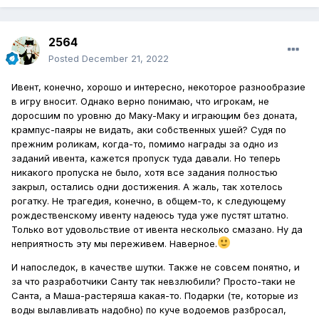
2564
Posted
December 21, 2022
Ивент, конечно, хорошо и интересно, некоторое разнообразие
в игру вносит. Однако верно понимаю, что игрокам, не
доросшим по уровню до Маку-Маку и играющим без доната,
крампус-паяры не видать, аки собственных ушей? Судя по
прежним роликам, когда-то, помимо награды за одно из
заданий ивента, кажется пропуск туда давали. Но теперь
никакого пропуска не было, хотя все задания полностью
закрыл, остались одни достижения. А жаль, так хотелось
рогатку. Не трагедия, конечно, в общем-то, к следующему
рождественскому ивенту надеюсь туда уже пустят штатно.
Только вот удовольствие от ивента несколько смазано. Ну да
неприятность эту мы переживем. Наверное.
И напоследок, в качестве шутки. Также не совсем понятно, и
за что разработчики Санту так невзлюбили? Просто-таки не
Санта, а Маша-растеряша какая-то. Подарки (те, которые из
воды вылавливать надобно) по куче водоемов разбросал,