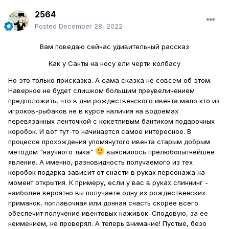
2564
Posted
December 28, 2022
Вам поведаю сейчас удивительный рассказ
Как у Санты на носу ели черти колбасу
Но это только присказка. А сама сказка не совсем об этом.
Наверное не будет слишком большим преувеличением
предположить, что в дни рождественского ивента мало кто из
игроков-рыбаков не в курсе наличия на водоемах
перевязанных ленточкой с кокетливым бантиком подарочных
коробок. И вот тут-то начинается самое интересное. В
процессе прохождения упомянутого ивента старым добрым
методом "научного тыка"
выяснилось прелюбопытнейшее
явление. А именно, разновидность получаемого из тех
коробок подарка зависит от снасти в руках персонажа на
момент открытия. К примеру, если у вас в руках спиннинг -
наиболее вероятно вы получаете одну из рождественских
приманок, поплавочная или донная снасть скорее всего
обеспечит получение ивентовых наживок. Сподовую, за ее
неимением, не проверял. А теперь внимание! Пустые, безо