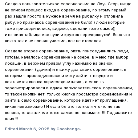
Создаю пользовательское соревнование на Лоун Стар, нигде
не описан процесс входа в соревнование, по этому первый
раз зашла просто в нужное время на рыбалку и отловила
рыбу, но признаков соревнования не было))) люди которые
тоже присоединились, видимо, сделали тоже самое))
итоговая таблица все нули и кружок перечеркнутый. Ясно что
никто так и не принял участие, как не старался.
Создала второе соревнование, опять присоединились люди,
готовы, началось соревнование на озере, в меню где выбор
локации, в верхнем правом углу нажимаю на значок
соревнования (удочки) и я вижу два своих соревнования, к
которым я присоединилась и могу зайти в текущее и
появляется кнопка «присоединиться» , а если ты
зарегистрировался в одном пользовательском соревновании,
то такой кнопки нет, только кнопка просмотра соревнования и
зайти в само соревнование, которое идет нет приглашения,
никак невозможно ! И если бы это только я что-то не так
поняла, то остальные тоже самое не понимают !!!! Подскажите
плиз !!!
Edited
March 6, 2025
by Cocabanga-