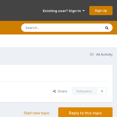
Sign Up
Existing user? Sign In
All Activity
Share
Followers
0
Start new topic
Reply to this topic