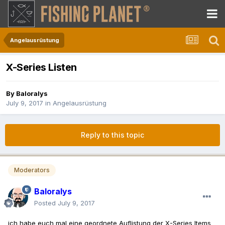
Angelausrüstung
X-Series Listen
By
Baloralys
July 9, 2017
in
Angelausrüstung
Reply to this topic
Moderators
Baloralys
Posted
July 9, 2017
ich habe euch mal eine geordnete Auflistung der X-Series Items